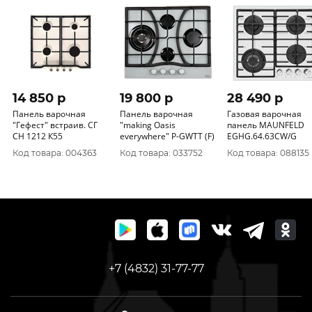
14 850 p
19 800 p
28 490 p
Панель варочная
Панель варочная
Газовая варочная
"Гефест" встраив. СГ
"making Oasis
панель MAUNFELD
СН 1212 К55
everywhere" P-GWТT (F)
EGHG.64.63CW/G
Код товара: 004363
Код товара: 033752
Код товара: 088135
+7 (4832) 31-77-77