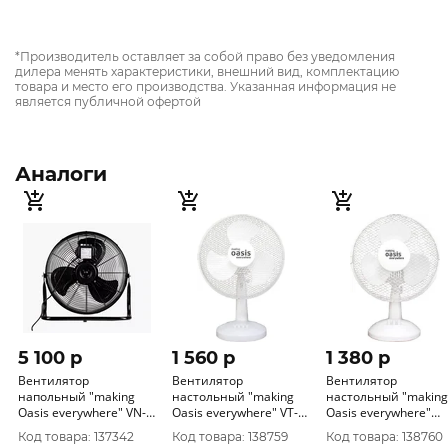
*Производитель оставляет за собой право без уведомления
дилера менять характеристики, внешний вид, комплектацию
товара и место его производства. Указанная информация не
является публичной офертой
Аналоги
5 100 p
1 560 p
1 380 p
Вентилятор
Вентилятор
Вентилятор
напольный "making
настольный "making
настольный "making
Oasis everywhere" VN-
Оasis everywhere" VT-
Oasis everywhere"
110S серый
30W3 уп 2шт цена за
серия VT-25W2 (2шт
Код товара: 137342
Код товара: 138759
Код товара: 138760
ед.
кор)