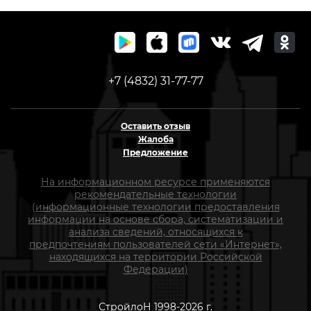
+7 (4832) 31-77-77
Оставить отзыв
Жалоба
Предложение
На информационном ресурсе применяются
рекомендательные технологии
(информационные технологии предоставления
информации на основе сбора, систематизации и
анализа сведений, относящихся к
предпочтениям пользователей сети «Интернет»,
находящихся на территории Российской
Федерации)
СтройлоН 1998-2026 г.