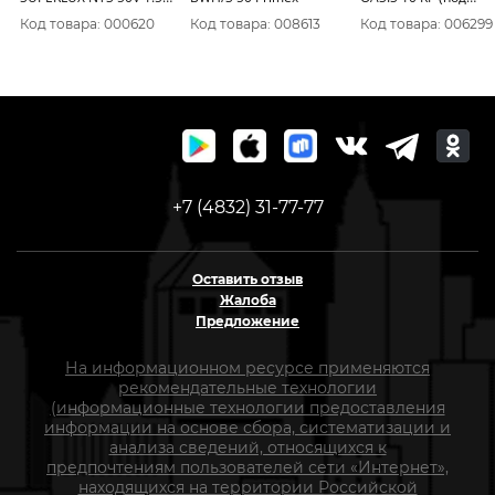
(SU)
раковиной)
Код товара: 000620
Код товара: 008613
Код товара: 006299
+7 (4832) 31-77-77
Оставить отзыв
Жалоба
Предложение
На информационном ресурсе применяются
рекомендательные технологии
(информационные технологии предоставления
информации на основе сбора, систематизации и
анализа сведений, относящихся к
предпочтениям пользователей сети «Интернет»,
находящихся на территории Российской