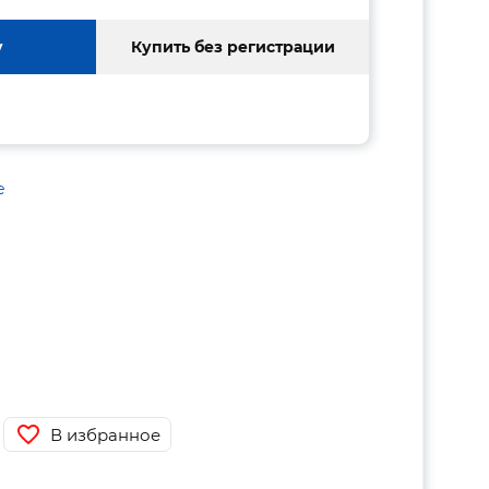
у
Купить без регистрации
е
В избранное