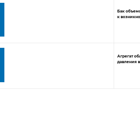
Бак объемо
к возникн
Агрегат об
давления в