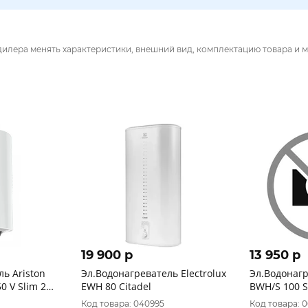
дилера менять характеристики, внешний вид, комплектацию товара и м
19 900 p
13 950 p
ь Ariston
Эл.Водонагреватель Еlectrolux
Эл.Водонагрева
EWH 80 Citadel
BWH/S 100 S
Код товара: 040995
Код товара: 