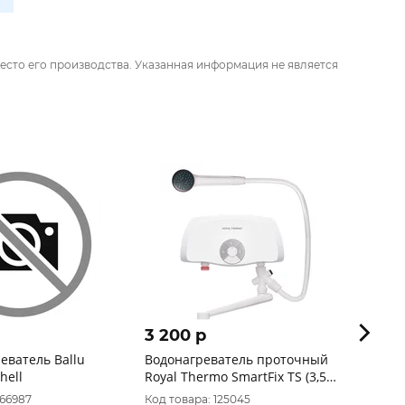
есто его производства. Указанная информация не является
3 200 p
23 9
тель Ballu
Водонагреватель проточный
Эл.Водон
hell
Royal Thermo SmartFix TS (3,5
E
kW) - кран+душ
066987
Код товара: 125045
Код то