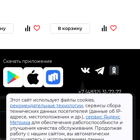
ину
В корзину
В 
Скачать приложение
+7 (4832) 31-77-77
Этот сайт использует файлы cookies,
рекомендательные технологии
, сервисы сбора
технических данных посетителей (данные об IP-
адресе, местоположении и др.),
сервис Яндекс
Метрика
для обеспечения работоспособности и
улучшения качества обслуживания. Продолжая
работу с нашим сайтом, вы автоматически
СтройлоН 1998-2026 г.
ации
соглашаетесь с использованием данных