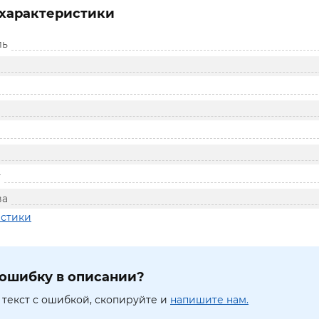
характеристики
ль
т
ва
истики
ошибку в описании?
текст с ошибкой, скопируйте и
напишите нам.