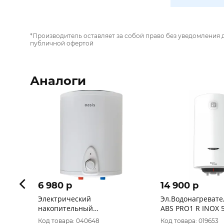
*Производитель оставляет за собой право без уведомления 
публичной офертой
Аналоги
6 980 p
14 900 p
Электрический
Эл.Водонагревател
накопительный
ABS PRO1 R INOX 50 V Slim 2K
водонагреватель OASIS LN-15
3700649
Код товара: 040648
Код товара: 019653