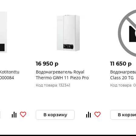
16 950 p
11 650 p
otitonttu
Водонагреватель Royal
Водонагрев
M 00-00000084
Thermo GWH 11 Piezo Pro
Class 20 ТG
Код товара: 132341
Код товара: 0
В корзину
В корз