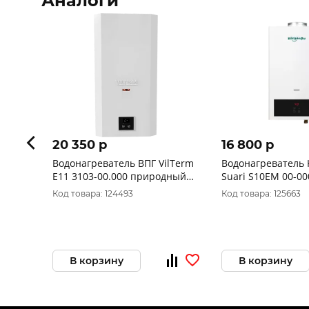
Аналоги
20 350 p
16 800 p
Водонагреватель ВПГ VilTerm
Водонагреватель K
E11 3103-00.000 природный
Suari S10E
1,3кПа
Код товара: 124493
Код товара: 125663
В корзину
В корзину