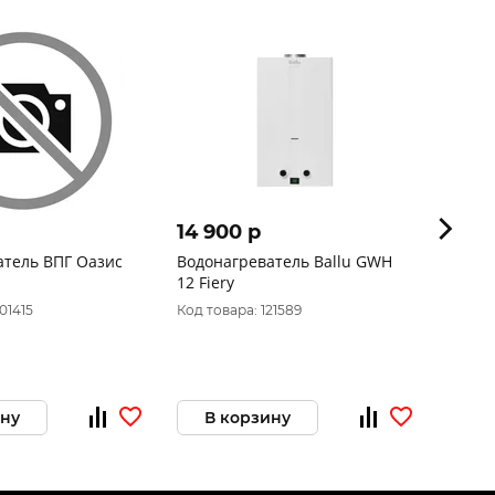
14 900 p
19 3
атель ВПГ Оазис
Водонагреватель Ballu GWH
Водон
12 Fiery
S13
01415
Код товара: 121589
Код то
ину
В корзину
В 