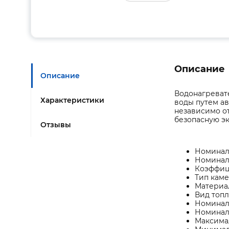
Описание
Описание
Водонагреват
Характеристики
воды путем а
независимо о
безопасную э
Отзывы
Номиналь
Номиналь
Коэффици
Тип каме
Материа
Вид топ
Номиналь
Номиналь
Максимал