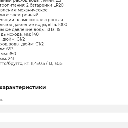
ный расход воды, л/мин: 2.5
тропитания: 2 батарейки LR20
вления: механическое
жига: электронный
уляции пламени: электронная
ьное давление воды, кПа: 1000
ное давление воды, кПа: 15
дымохода, мм: 140
, дюйм: G1/2
ыход воды, дюйм: G1/2
мм: 653
мм: 350
мм: 241
о/брутто, кг: 11,4±0,5 / 13,1±0,5
характеристики
ль