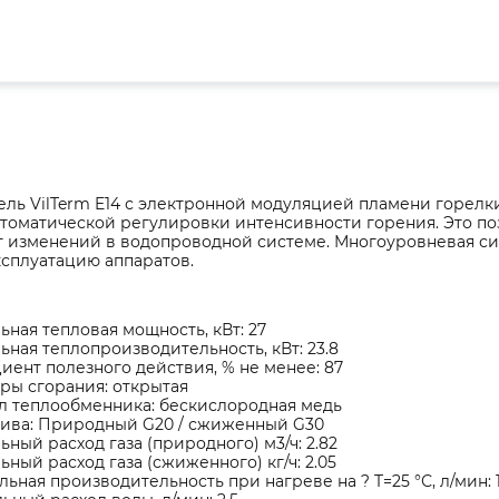
ель VilTerm E14 с электронной модуляцией пламени горелк
втоматической регулировки интенсивности горения. Это п
т изменений в водопроводной системе. Многоуровневая си
ксплуатацию аппаратов.
ная тепловая мощность, кВт: 27
ная теплопроизводительность, кВт: 23.8
ент полезного действия, % не менее: 87
ры сгорания: открытая
л теплообменника: бескислородная медь
лива: Природный G20 / сжиженный G30
ный расход газа (природного) м3/ч: 2.82
ный расход газа (сжиженного) кг/ч: 2.05
ьная производительность при нагреве на ? T=25 °С, л/мин: 