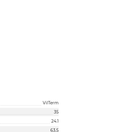
VilTerm
35
24.1
63.5