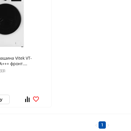
ашина Vitek VT-
A+++ фронт.
лый инвертор
331
у
1