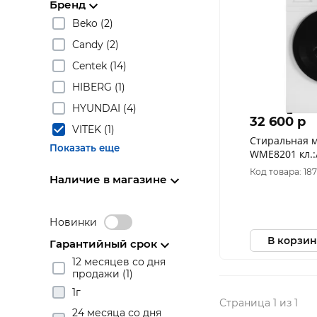
Бренд
Beko (2)
Candy (2)
Centek (14)
HIBERG (1)
HYUNDAI (4)
32 600 p
VITEK (1)
Стиральная м
Показать еще
WME8201 кл.:
макс.:8кг бе
Код товара: 187
Наличие в магазине
Новинки
В корзин
Гарантийный срок
12 месяцев со дня
продажи (1)
1г
Страница 1 из 1
24 месяца со дня