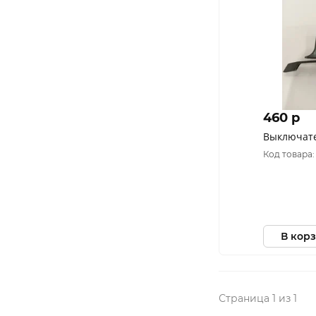
460 p
Выключате
Код товара:
В кор
Страница 1 из 1