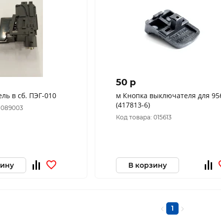
50 p
ль в сб. ПЭГ-010
м Кнопка выключателя для 95
(417813-6)
 089003
Код товара: 015613
зину
В корзину
1