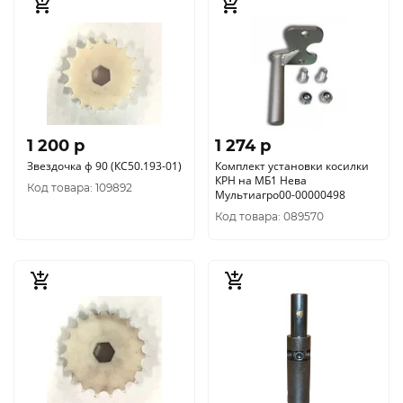
1 200 p
1 274 p
Звездочка ф 90 (КС50.193-01)
Комплект установки косилки
КРН на МБ1 Нева
Код товара: 109892
Мультиагро00-00000498
Код товара: 089570