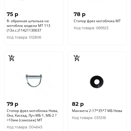
75 p
78 p
R- образная шпилька на
Стопор фрез мотоблока МТ
мотоблок модели МТ 113
Код товара: 069923
(13л.с.)11421130637
Код товара: 012806
79 p
82 p
Стопор фрез мотоблока Нева,
Манжета 2-17*35*7 МБ Нева
Ока, Каскад, Луч МБ-1, МБ-2 ?
Код товара: 035516
=10мм (самозаж) МТ
Код товара: 004645