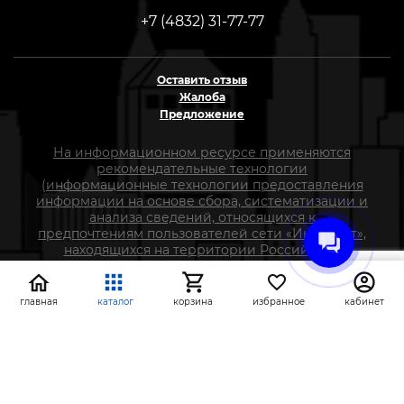
+7 (4832) 31-77-77
Оставить отзыв
Жалоба
Предложение
На информационном ресурсе применяются
рекомендательные технологии
(информационные технологии предоставления
информации на основе сбора, систематизации и
анализа сведений, относящихся к
предпочтениям пользователей сети «Интернет»,
находящихся на территории Российской
Федерации)
главная
каталог
корзина
избранное
кабинет
СтройлоН 1998-2026 г.
Публичная оферта
Обработка персональных данных
Политика конфиденциальности сервисов Яндекс