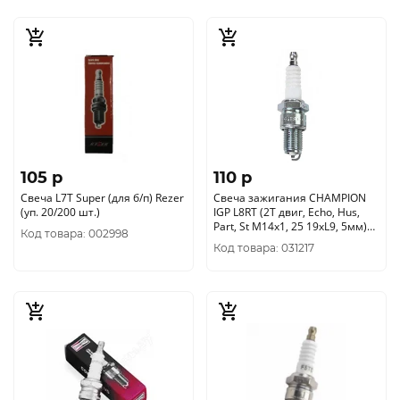
105 p
110 p
Свеча L7Т Super (для б/п) Rezer
Свеча зажигания CHAMPION
(уп. 20/200 шт.)
IGP L8RT (2Т двиг, Echo, Hus,
Part, St М14х1, 25 19хL9, 5мм)
Код товара: 002998
4665270171315
Код товара: 031217