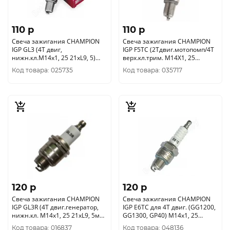
110 p
110 p
Свеча зажигания CHAMPION
Свеча зажигания CHAMPION
IGP GL3 (4Т двиг,
IGP F5TC (2Тдвиг.мотопомп/4Т
нижн.кл.М14х1, 25 21хL9, 5)
верх.кл.трим. М14Х1, 25
4665270171278
21хL19mm)4665270171254
Код товара: 025735
Код товара: 035717
120 p
120 p
Свеча зажигания CHAMPION
Свеча зажигания CHAMPION
IGP GL3R (4Т двиг.генератор,
IGP E6TC для 4Т двиг. (GG1200,
нижн.кл. М14х1, 25 21хL9, 5мм)
GG1300, GP40) М14х1, 25
4665270171285
21хL12, 7 4665270171247
Код товара: 016837
Код товара: 048136