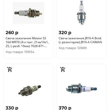
260 p
320 p
Свеча зажигания Meteor SS
Свеча зажигания JR19-A Brisk
164 WR7D (4-х такт. 21хм14х1,
(с резистором) JR19-A CAIMAN
25, L-резб. 19мм) 7028-871-
Код товара: 121889
0595
Код товара: 139534
330 p
370 p