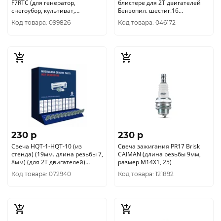
F7RTC (для генератор,
блистере для 2Т двигателей
снегоубор, культиват,
Бензопил. шестиг.16
газонокосилок, тракторов)
(841102061)
Код товара: 099826
Код товара: 046172
71/2/28
230 p
230 p
Свеча HQT-1-HQT-10 (из
Свеча зажигания PR17 Brisk
стенда) (19мм. длина резьбы 7,
CAIMAN (длина резьбы 9мм,
8мм) (для 2Т двигателей)
размер М14Х1, 25)
Хускварна 5932001-01
Код товара: 072940
Код товара: 121892