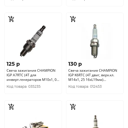
125 p
130 p
Свеча зажигания CHAMPION
Свеча зажигания CHAMPION
IGP A7RTC (4Т для
IGP K6RTC (4Т двиг, верх.кл.
инверт.генераторов М10х1, 0
М14х1, 25 16хL19мм)
16хL12, 7мм) 4665270177447
4665120171292
Код товара: 035235
Код товара: 012453