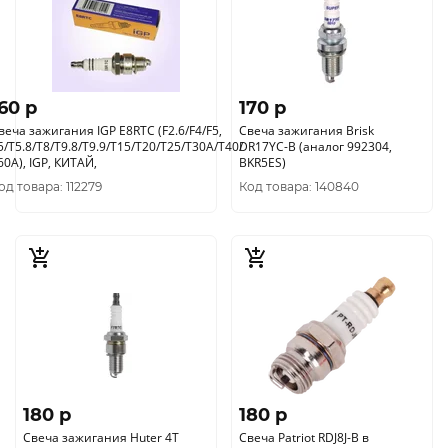
60 p
170 p
веча зажигания IGP E8RTC (F2.6/F4/F5,
Свеча зажигания Brisk
5/T5.8/T8/T9.8/T9.9/T15/T20/T25/T30A/T40/
DR17YC-B (аналог 992304,
Т60A), IGP, КИТАЙ,
BKR5ES)
од товара: 112279
Код товара: 140840
180 p
180 p
Свеча зажигания Huter 4T
Свеча Patriot RDJ8J-B в