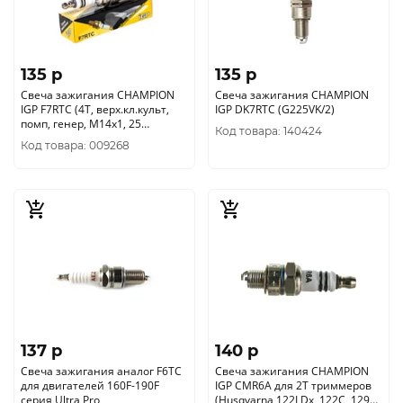
135 p
135 p
Свеча зажигания CHAMPION
Свеча зажигания CHAMPION
IGP F7RTC (4Т, верх.кл.культ,
IGP DK7RTC (G225VK/2)
помп, генер, М14х1, 25
Код товара: 140424
21хL19мм) 4665270171261
Код товара: 009268
137 p
140 p
Свеча зажигания аналог F6TC
Свеча зажигания CHAMPION
для двигателей 160F-190F
IGP CMR6A для 2Т триммеров
серия Ultra Pro
(Husqvarna 122LDx, 122C, 129R,