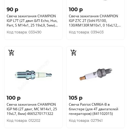
90 p
100 p
Свеча зажигания CHAMPION
Свеча зажигания CHAMPION
IGP L7T (2Т двиг.Б/П Echo, Hus,
IGP Z7C 2Т (Stihl FS100,
Part, S М14х1, 25 19хL9, 5мм)
130/KM130R М10х1, 0 16хL12,
4665270171308
7мм) 4665270171339
Код товара: 033490
Код товара: 039403
100 p
105 p
Свеча зажигания CHAMPION
Свеча Patriot CMR6A-B в
IGP N6 (2Т двиг, MC М14х1, 25
блистере (для 4Т двигателей
19хL7, 8мм) 4665270171322
генераторов) (841102015)
Код товара: 012202
Код товара: 027941