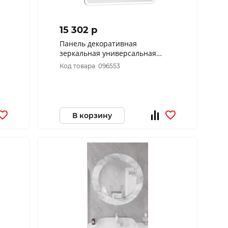
15 302 p
Панель декоративная
зеркальная универсальная
Альби пдз45-100
Код товара: 096553
В корзину