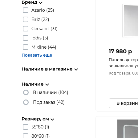
Бренд
Azario (25)
Briz (22)
Cersanit (31)
Iddis (5)
Mixline (44)
17 980 p
Показать еще
Панель деко
зеркальная у
Наличие в магазине
классик пдз4
Код товара: 09
Наличие
В наличии (104)
Под заказ (42)
В корзин
Размер, см
55*80 (1)
80*60 (1)