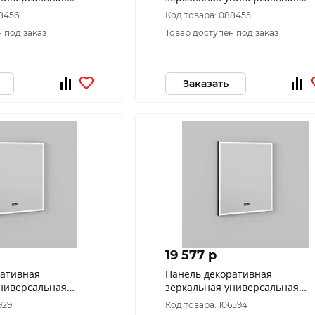
4-70
Риччи пдз44-60
88456
Код товара: 088455
 под заказ
Товар доступен под заказ
Заказать
19 577 p
ративная
Панель декоративная
универсальная
зеркальная универсальная
0
Берн пдз47-70
929
Код товара: 106594