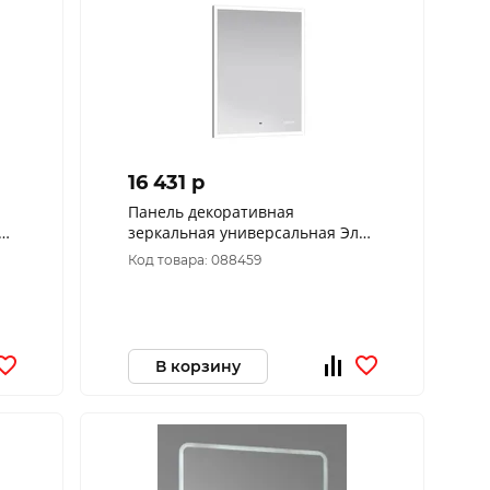
16 431 p
Панель декоративная
ен
зеркальная универсальная Элен
классик пдз42-70
Код товара: 088459
В корзину