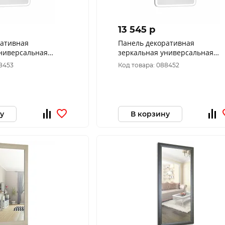
13 545 p
ративная
Панель декоративная
универсальная
зеркальная универсальная
-70
Альби пдз45-60
88453
Код товара: 088452
у
В корзину