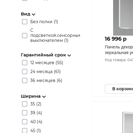
Вид
Без полки (1)
С
подсветкой.сенсорным
16 996 p
выключателем (1)
Панель деко
зеркальная 
Гарантийный срок
Софи Премиу
Код товара: 04
12 месяцев (55)
24 месяца (61)
36 месяцев (6)
В корзин
Ширина
35 (2)
39 (4)
40 (4)
45 (1)