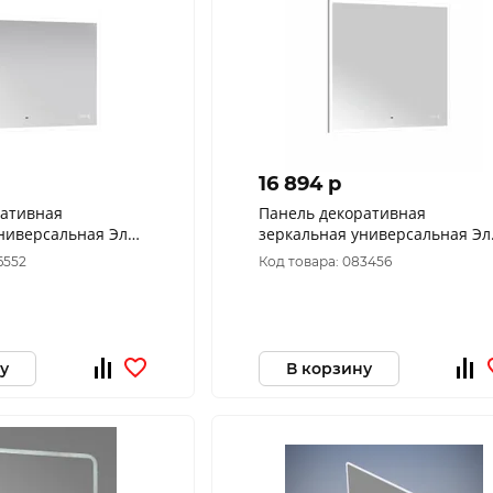
16 894 p
ративная
Панель декоративная
ниверсальная Элен
зеркальная универсальная Эл
2-100
классик пдз42-80
6552
Код товара: 083456
у
В корзину