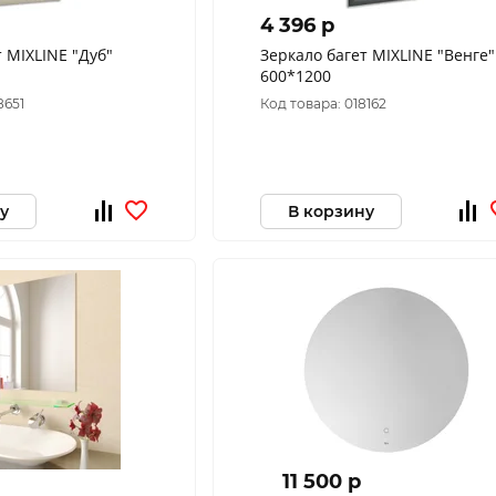
4 396 p
IXLINE "Дуб"
Зеркало багет MIXLINE "Венге"
600*1200
8651
Код товара: 018162
у
В корзину
11 500 p