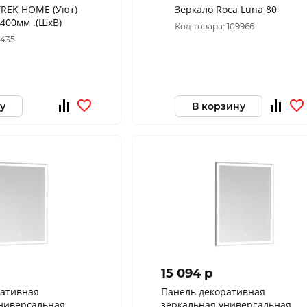
TREK HOME (Уют)
Зеркало Roca Luna 80
400мм .(ШхВ)
Код товара: 109966
8435
у
В корзину
15 094 p
ративная
Панель декоративная
универсальная
зеркальная универсальная