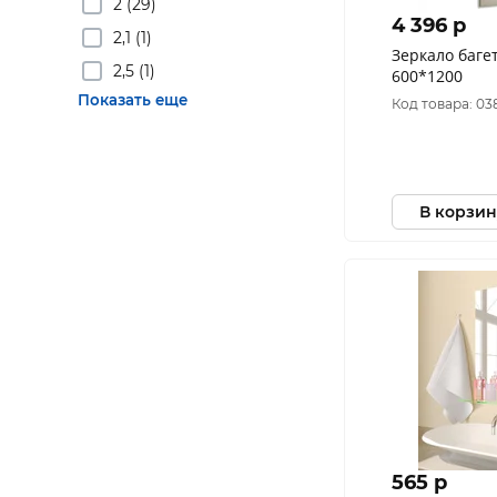
2 (29)
4 396 p
2,1 (1)
Зеркало багет M
2,5 (1)
600*1200
Показать еще
Код товара: 03
В корзин
565 p