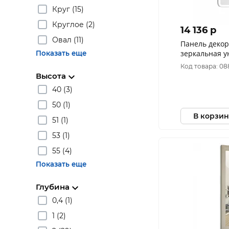
Круг (15)
Круглое (2)
14 136 p
Овал (11)
Панель деко
зеркальная 
Показать еще
Альби пдз45
Код товара: 0
Высота
40 (3)
50 (1)
В корзин
51 (1)
53 (1)
55 (4)
Показать еще
Глубина
0,4 (1)
1 (2)