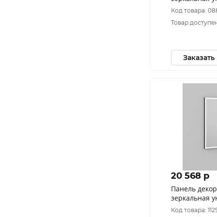
Риччи пдз4
Код товара: 0
Товар доступен
Заказать
20 568 p
Панель деко
зеркальная 
Берн пдз47-8
Код товара: 112