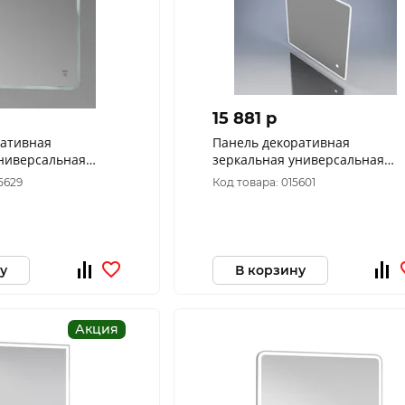
15 881 p
ративная
Панель декоративная
универсальная
зеркальная универсальная
м пдз43-80
Софи Премиум пдз43-60
5629
Код товара: 015601
у
В корзину
Акция