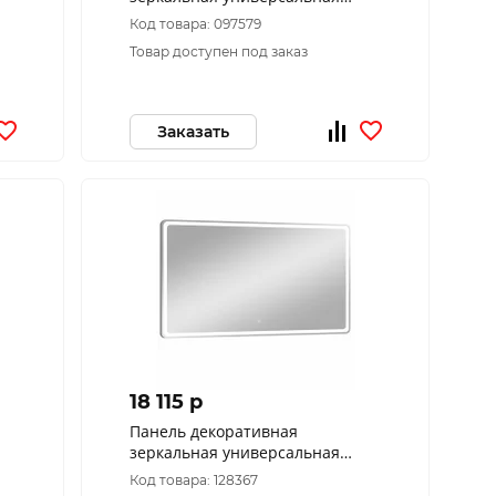
Прато пдз 46-80
Код товара: 097579
Товар доступен под заказ
Заказать
18 115 p
Панель декоративная
зеркальная универсальная
Альби пдз45-120
Код товара: 128367