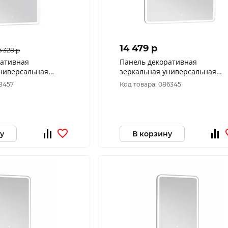
14 479 p
6 328 p
ративная
Панель декоративная
универсальная
зеркальная универсальная
дз44-80 Распродажа
Альби пдз45-90
88457
Код товара: 086345
у
В корзину