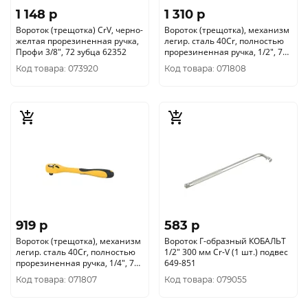
1 148 p
1 310 p
Вороток (трещотка) CrV, черно-
Вороток (трещотка), механизм
желтая прорезиненная ручка,
легир. сталь 40Cr, полностью
Профи 3/8", 72 зубца 62352
прорезиненная ручка, 1/2", 72
зубца 62360
Код товара: 073920
Код товара: 071808
919 p
583 p
Вороток (трещотка), механизм
Вороток Г-образный КОБАЛЬТ
легир. сталь 40Cr, полностью
1/2" 300 мм Cr-V (1 шт.) подвес
прорезиненная ручка, 1/4", 72
649-851
зубца 62358
Код товара: 071807
Код товара: 079055