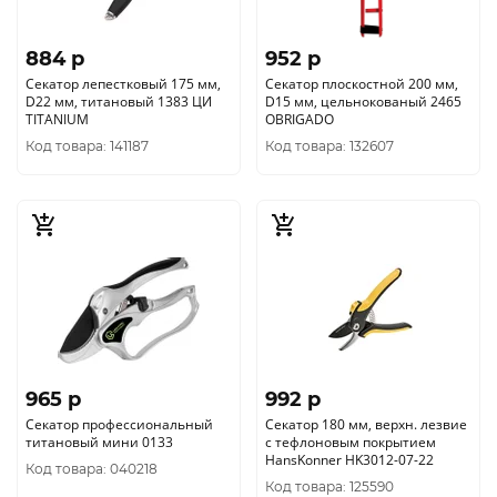
884 p
952 p
Секатор лепестковый 175 мм,
Секатор плоскостной 200 мм,
D22 мм, титановый 1383 ЦИ
D15 мм, цельнокованый 2465
TITANIUM
OBRIGADO
Код товара: 141187
Код товара: 132607
965 p
992 p
Секатор профессиональный
Секатор 180 мм, верхн. лезвие
титановый мини 0133
с тефлоновым покрытием
HansKonner HK3012-07-22
Код товара: 040218
Код товара: 125590