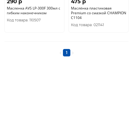
290 p
475 p
Масленка AVS LP-300F 300мл с
Маслёнка пластиковая
гибким наконечником
Premium со смазкой CHAMPION
C1104
Код товара: 110507
Код товара: 021141
1