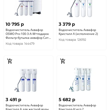
10 795 p
3 379 p
Водоочиститель Аквафор
Водоочиститель Аквафор
OSMO Pro-100-3-А-М+подарок
Кристалл А (исполнение 2)
Фильтр-бутылка аквафор Сити
Код товара: 126192
модель 1350
Код товара: 144479
3 491 p
5 682 p
Водоочиститель Аквафор
Водоочиститель Аквафор
Кристалл А для жесткой воды
Кристалл-Н исп.2