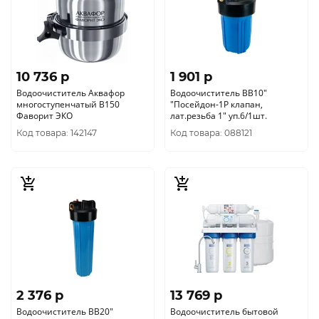
10 736 p
1 901 p
Водоочиститель Аквафор
Водоочиститель ВВ10"
многоступенчатый В150
"Посейдон-1Р клапан,
Фаворит ЭКО
лат.резьба 1" уп.6/1шт.
Код товара: 142147
Код товара: 088121
2 376 p
13 769 p
Водоочиститель ВВ20"
Водоочиститель бытовой