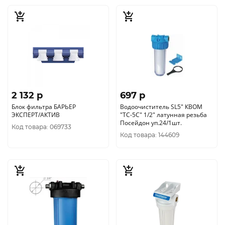
2 132 p
697 p
Блок фильтра БАРЬЕР
Водоочиститель SL5" КВОМ
ЭКСПЕРТ/АКТИВ
"TC-5C" 1/2" латунная резьба
Посейдон уп.24/1шт.
Код товара: 069733
Код товара: 144609