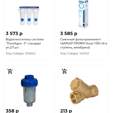
3 573 p
3 585 p
Водоочиститель система
Сменный фильтроэлемент
"Посейдон -3" стандарт
«БАРЬЕР ПРОФИ Осмо 100» (4-я
уп.2/1шт.
ступень, мембрана)
Код товара: 014642
Код товара: 142145
358 p
213 p