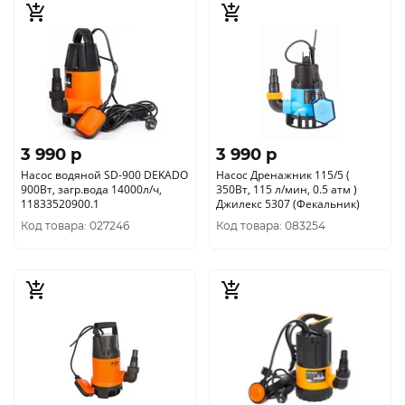
3 990 p
3 990 p
Насос водяной SD-900 DEKADO
Насос Дренажник 115/5 (
900Вт, загр.вода 14000л/ч,
350Вт, 115 л/мин, 0.5 атм )
11833520900.1
Джилекс 5307 (Фекальник)
Код товара: 027246
Код товара: 083254