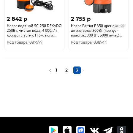
2 842 p
2 755 p
Насос водяной SC-250 DEKADO
Насос Patriot F 350 дренажный
250Вт, чистая вода, 4 000л/ч,
д/гряз.воды 300Вт (корпус -
корпус пластик, Н 6м, погр.
пластик, 300 Вт, 5000 л/час)
улучш. 1183
315302626
Код товара: 087977
Код товара: 038744
1
2
3