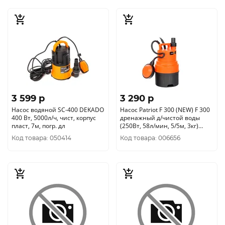
3 599 p
3 290 p
Насос водяной SС-400 DEKADO
Насос Patriot F 300 (NEW) F 300
400 Вт, 5000л/ч, чист, корпус
дренажный д/чистой воды
пласт, 7м, погр. дл
(250Вт, 58л/мин, 5/5м, 3кг)
315302417
Код товара: 050414
Код товара: 006656