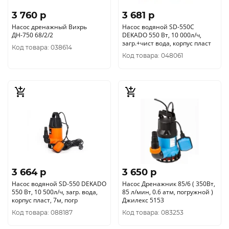
3 760 p
3 681 p
Насос дренажный Вихрь
Насос водяной SD-550C
ДН-750 68/2/2
DEKADO 550 Вт, 10 000л/ч,
загр.+чист вода, корпус пласт
Код товара: 038614
Код товара: 048061
3 664 p
3 650 p
Насос водяной SD-550 DEKADO
Насос Дренажник 85/6 ( 350Вт,
550 Вт, 10 500л/ч, загр. вода,
85 л/мин, 0.6 атм, погружной )
корпус пласт, 7м, погр
Джилекс 5153
Код товара: 088187
Код товара: 083253