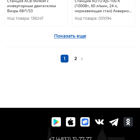
Станция АСВ-90/40И с
Станция AUTO AJS-100 А
инверторным двигателем
(1000Вт, 60 л/мин, 24 л,
Вихрь 68/1/33
нержавеющая стал) Акварио
7717
Код товара: 138247
Код товара: 051094
Показать еще
1
2
+7 (4832) 31-77-77