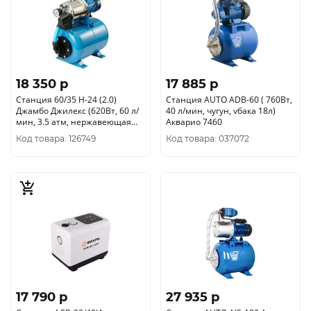
18 350 p
17 885 p
Станция 60/35 Н-24 (2.0)
Станция AUTO ADB-60 ( 760Вт,
Джамбо Джилекс (620Вт, 60 л/
40 л/мин, чугун, vбака 18л)
мин, 3.5 атм, нержавеющая
Акварио 7460
сталь) 3012
Код товара: 126749
Код товара: 037072
17 790 p
27 935 p