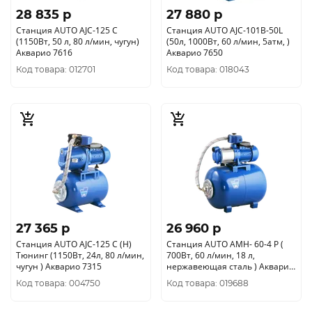
28 835 p
27 880 p
Станция AUTO AJC-125 C
Станция AUTO AJC-101B-50L
(1150Вт, 50 л, 80 л/мин, чугун)
(50л, 1000Вт, 60 л/мин, 5атм, )
Акварио 7616
Акварио 7650
Код товара: 012701
Код товара: 018043
27 365 p
26 960 p
Станция AUTO AJC-125 C (Н)
Станция AUTO AMH- 60-4 P (
Тюнинг (1150Вт, 24л, 80 л/мин,
700Вт, 60 л/мин, 18 л,
чугун ) Акварио 7315
нержавеющая сталь ) Акварио
7808
Код товара: 004750
Код товара: 019688