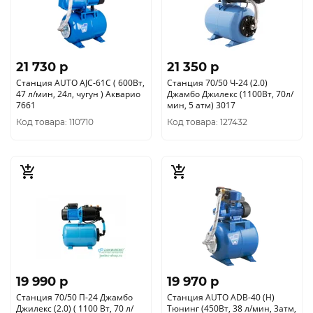
21 730 p
21 350 p
Станция AUTO AJC-61C ( 600Вт,
Станция 70/50 Ч-24 (2.0)
47 л/мин, 24л, чугун ) Акварио
Джамбо Джилекс (1100Вт, 70л/
7661
мин, 5 атм) 3017
Код товара: 110710
Код товара: 127432
19 990 p
19 970 p
Станция 70/50 П-24 Джамбо
Станция AUTO ADB-40 (H)
Джилекс (2.0) ( 1100 Вт, 70 л/
Тюнинг (450Вт, 38 л/мин, 3атм,