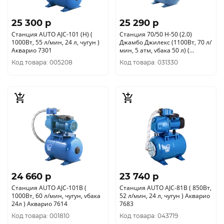
25 300 p
25 290 p
Станция AUTO AJC-101 (Н) (
Станция 70/50 Н-50 (2.0)
1000Вт, 55 л/мин, 24 л, чугун )
Джамбо Джилекс (1100Вт, 70 л/
Акварио 7301
мин, 5 атм, vбака 50 л) (
4752/3722)
Код товара: 005208
Код товара: 031330
24 660 p
23 740 p
Станция AUTO AJC-101B (
Станция AUTO AJC-81В ( 850Вт,
1000Вт, 60 л/мин, чугун, vбака
52 л/мин, 24 л, чугун ) Акварио
24л ) Акварио 7614
7683
Код товара: 001810
Код товара: 043719