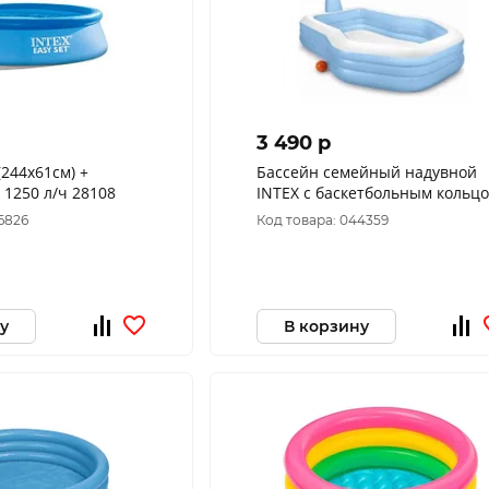
3 490 p
(244х61см) +
Бассейн семейный надувной
 1250 л/ч 28108
INTEX с баскетбольным кольц
57-183
6826
Код товара: 044359
у
В корзину