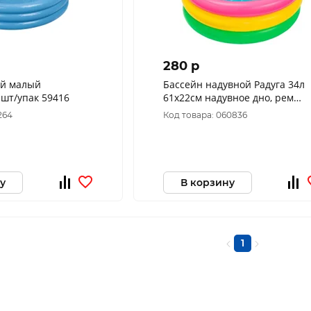
280 p
ий малый
Бассейн надувной Радуга 34л
 шт/упак 59416
61x22см надувное дно, рем
комплект 57107
264
Код товара: 060836
у
В корзину
1