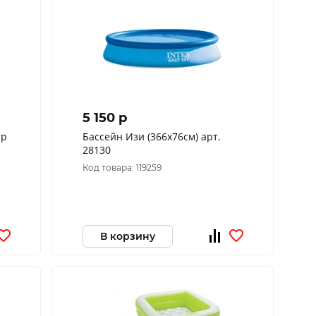
5 150 p
тр
Бассейн Изи (366х76см) арт.
28130
Код товара: 119259
В корзину