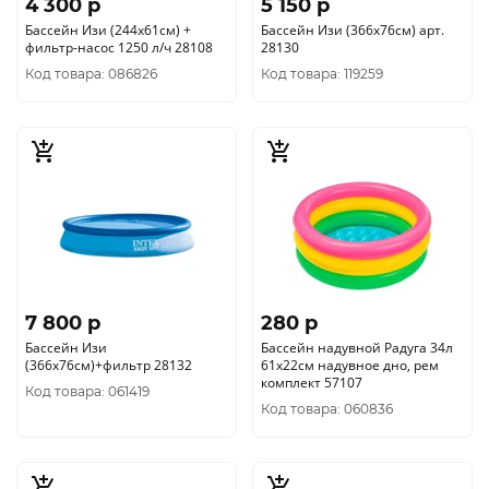
4 300 p
5 150 p
Бассейн Изи (244х61см) +
Бассейн Изи (366х76см) арт.
фильтр-насос 1250 л/ч 28108
28130
Код товара: 086826
Код товара: 119259
7 800 p
280 p
Бассейн Изи
Бассейн надувной Радуга 34л
(366х76см)+фильтр 28132
61x22см надувное дно, рем
комплект 57107
Код товара: 061419
Код товара: 060836