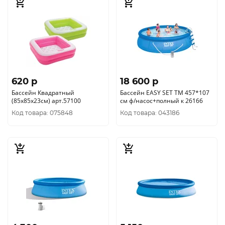
620 p
18 600 p
Бассейн Квадратный
Бассейн EASY SET TM 457*107
(85х85х23см) арт.57100
см ф/насос+полный к 26166
Код товара: 075848
Код товара: 043186