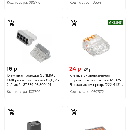
5мм2) 450V 24A 32392
Код товара: 095716
Код товара: 105541
АКЦИЯ
16 p
24 p
49 p
Клеммная колодка GENERAL
Клемма универсальная
СМК разветвительная 8х(0, 75-
пружинная 3х2.5кв. мм 61 325
2, 5 мм2) GTER6-08 800491
FL с зажимом прозр. (222-413)
OBO 2054454
Код товара: 105702
Код товара: 097372