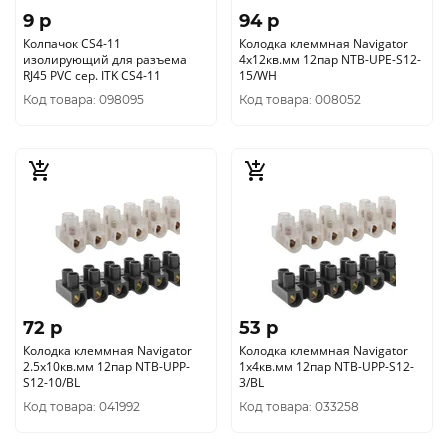
9 p
94 p
Колпачок CS4-11
Колодка клеммная Navigator
изолирующий для разъема
4х12кв.мм 12пар NTB-UPE-S12-
RJ45 PVC сер. ITK CS4-11
15/WH
Код товара: 098095
Код товара: 008052
72 p
53 p
Колодка клеммная Navigator
Колодка клеммная Navigator
2.5х10кв.мм 12пар NTB-UPP-
1х4кв.мм 12пар NTB-UPP-S12-
S12-10/BL
3/BL
Код товара: 041992
Код товара: 033258