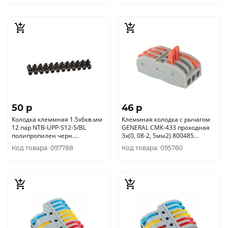
50 p
46 p
Колодка клеммная 1.5х6кв.мм
Клеммная колодка с рычагом
12 пар NTB-UPP-S12-5/BL
GENERAL СМК-433 проходная
полипропилен черн.
3х(0, 08-2, 5мм2) 800485
NAVIGATOR 71012
Выводим
Код товара: 097788
Код товара: 095760