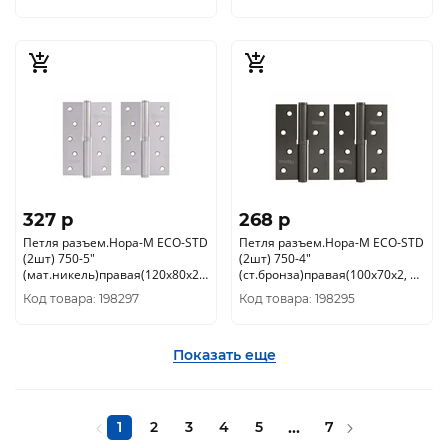
327 p
268 p
Петля разъем.Нора-М ECO-STD
Петля разъем.Нора-М ECO-STD
(2шт) 750-5"
(2шт) 750-4"
(мат.никель)правая(120х80х2,
(ст.бронза)правая(100х70х2, 5)
5)(100)
(100)
Код товара: 198297
Код товара: 198295
Показать еще
1
2
3
4
5
...
7