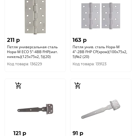
211 p
163 p
Петля универсальная сталь
Петля унив. сталь Нора-М
Нора-М ECO 5"-4ВВ FHP(мат.
4"-2ВВ FHP CP(хром)(100х75х2,
никель)(125х75х2, 5)(20)
5)№2 (20)
Код товара: 136229
Код товара: 139123
121 p
91 p