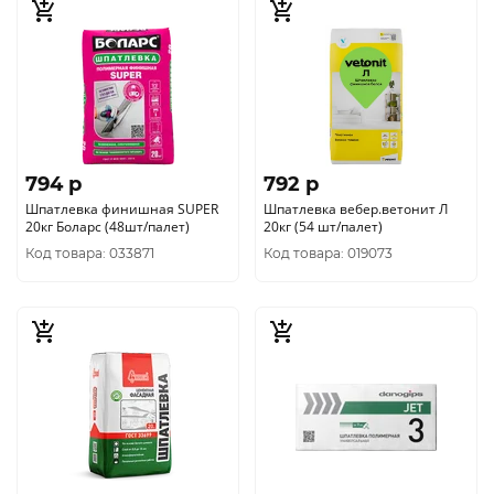
794 p
792 p
Шпатлевка финишная SUPER
Шпатлевка вебер.ветонит Л
20кг Боларс (48шт/палет)
20кг (54 шт/палет)
Код товара: 033871
Код товара: 019073