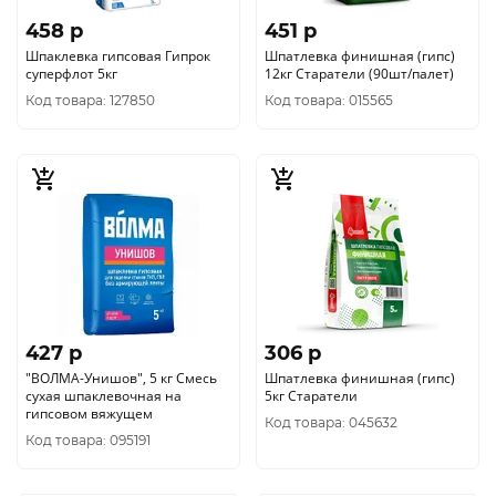
458 p
451 p
Шпаклевка гипсовая Гипрок
Шпатлевка финишная (гипс)
суперфлот 5кг
12кг Старатели (90шт/палет)
Код товара: 127850
Код товара: 015565
427 p
306 p
"ВОЛМА-Унишов", 5 кг Смесь
Шпатлевка финишная (гипс)
сухая шпаклевочная на
5кг Старатели
гипсовом вяжущем
Код товара: 045632
Код товара: 095191