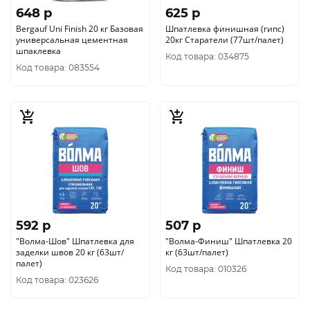
648 p
625 p
Bergauf Uni Finish 20 кг Базовая
Шпатлевка финишная (гипс)
универсальная цементная
20кг Старатели (77шт/палет)
шпаклевка
Код товара: 034875
Код товара: 083554
592 p
507 p
"Волма-Шов" Шпатлевка для
"Волма-Финиш" Шпатлевка 20
заделки швов 20 кг (63шт/
кг (63шт/палет)
палет)
Код товара: 010326
Код товара: 023626