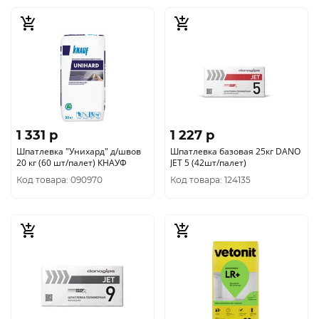
1 331 p
1 227 p
Шпатлевка "Унихард" д/швов
Шпатлевка базовая 25кг DANO
20 кг (60 шт/палет) КНАУФ
JET 5 (42шт/палет)
Код товара: 090970
Код товара: 124135