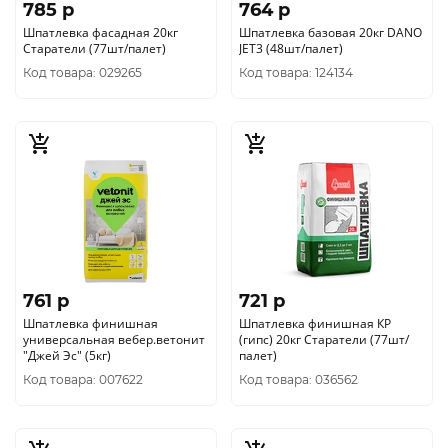
785 p
764 p
Шпатлевка фасадная 20кг
Шпатлевка базовая 20кг DANO
Старатели (77шт/палет)
JET3 (48шт/палет)
Код товара: 029265
Код товара: 124134
761 p
721 p
Шпатлевка финишная
Шпатлевка финишная КР
универсальная вебер.ветонит
(гипс) 20кг Старатели (77шт/
"Джей Эс" (5кг)
палет)
Код товара: 007622
Код товара: 036562