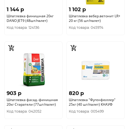
1 144 p
1 102 p
Шпатлевка финишная 20кг
Шпатлевка вебер.ветонит LR+
DANO JET9 (48шт/палет)
20 кг (56 шт/палет)
Код товара: 124136
Код товара: 045974
903 p
820 p
Шпатлевка фасад.-финишная
Шпатлевка "Фугенфюллер"
20кг Старатели (77шт/палет)
25кг (40 шт/палет) КНАУФ
Код товара: 042052
Код товара: 005499