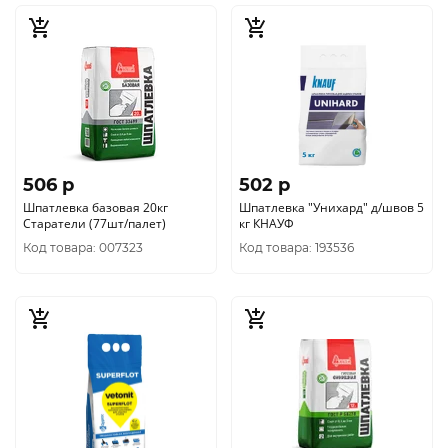
506 p
502 p
Шпатлевка базовая 20кг
Шпатлевка "Унихард" д/швов 5
Старатели (77шт/палет)
кг КНАУФ
Код товара: 007323
Код товара: 193536