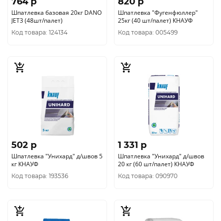
764 p
820 p
Шпатлевка базовая 20кг DANO
Шпатлевка "Фугенфюллер"
JET3 (48шт/палет)
25кг (40 шт/палет) КНАУФ
Код товара: 124134
Код товара: 005499
502 p
1 331 p
Шпатлевка "Унихард" д/швов 5
Шпатлевка "Унихард" д/швов
кг КНАУФ
20 кг (60 шт/палет) КНАУФ
Код товара: 193536
Код товара: 090970