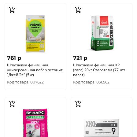
761 p
721 p
Шпатлевка финишная
Шпатлевка финишная КР
универсальная вебер.ветонит
(гипс) 20кг Старатели (77шт/
"Джей Эс" (5кг)
палет)
Код товара: 007622
Код товара: 036562