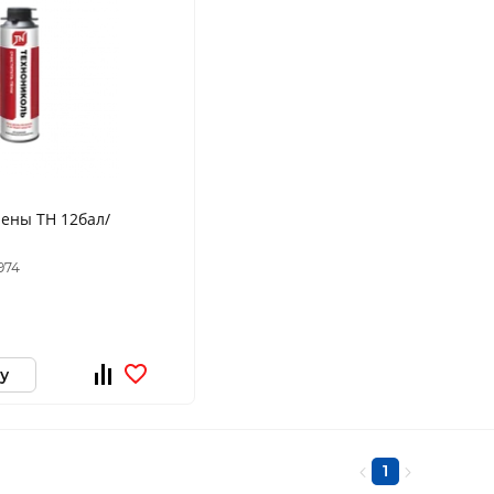
ены TH 12бал/
974
у
1