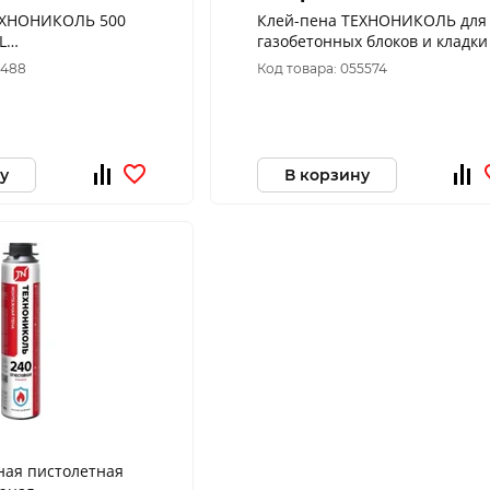
ЕХНОНИКОЛЬ 500
Клей-пена ТЕХНОНИКОЛЬ для
L
газобетонных блоков и кладки
ый,12*740
1488
Код товара: 055574
837
у
В корзину
ная пистолетная