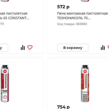
572 p
ная пистолетная
Пена монтажная пистолетная
Ь 65 CONSTANT
ТЕХНОНИКОЛЬ 70
12*990 гр. 528371
PROFESSIONAL всесезонная,
711
Код товара: 083880
12*1 020 гр. 528369
у
В корзину
754 p