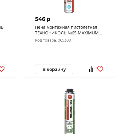
546 p
ЛЬ
Пена монтажная пистолетная
ТЕХНОНИКОЛЬ №65 MAXIMUM
всесезон., 12*990гр 528370
Код товара: 069309
В корзину