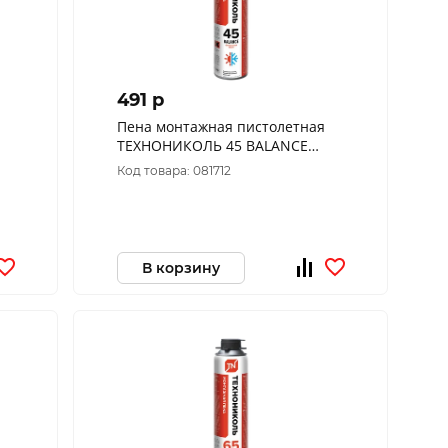
491 p
Пена монтажная пистолетная
ТЕХНОНИКОЛЬ 45 BALANCE
всесезонная, 12*750 гр. проф
Код товара: 081712
528372
В корзину