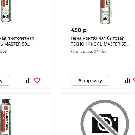
450 p
ная пистолетная
Пена монтажная бытовая
Ь MASTER 50
ТЕХНОНИКОЛЬ MASTER 65
625515
625506
0268
Код товара: 044196
у
В корзину