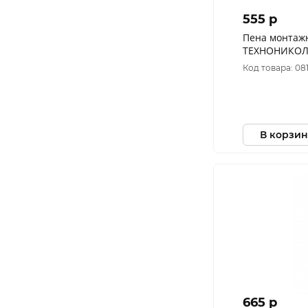
555 p
Пена монтаж
ТЕХНОНИКОЛ
всесезонная, 
Код товара: 081
В корзин
665 p