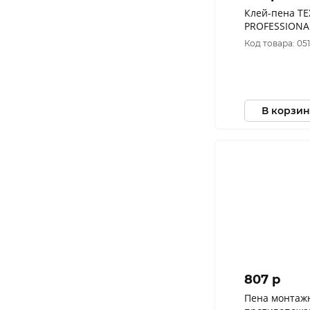
Клей-пена Т
PROFESSIONA
универсальн
Код товара: 05
гр.528379,52
В корзин
807 p
Пена монтаж