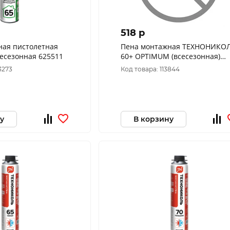
518 p
ная пистолетная
Пена монтажная ТЕХНОНИКО
MASTER 65 всесезонная 625511
60+ OPTIMUM (всесезонная)
625539
3273
Код товара: 113844
у
В корзину