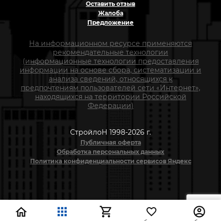
Оставить отзыв
Жалоба
Предложение
На информационном ресурсе применяются
рекомендательные технологии
(информационные технологии предоставления
информации на основе сбора, систематизации и
анализа сведений, относящихся к
предпочтениям пользователей сети «Интернет»,
находящихся на территории Российской
Федерации)
СтройлоН 1998-2026 г.
Публичная оферта
Обработка персональных данных
Политика конфиденциальности сервисов Яндекс