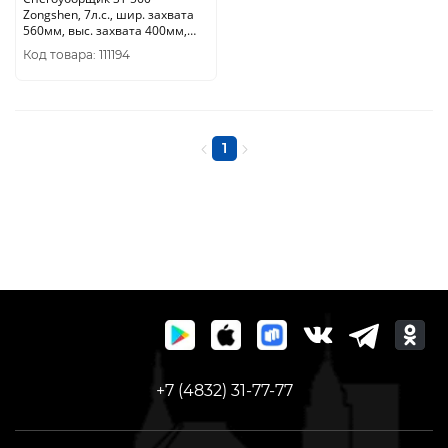
Zongshen, 7л.с., шир. захвата
560мм, выс. захвата 400мм,
стартер ручной , передачи 4/1,
Код товара: 111194
колеса 13*4.10-6, рeгул. руч.
1
+7 (4832) 31-77-77