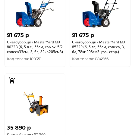
91 675 p
91 675 p
Снегоуборщик MasterYard MX
Снегоуборщик MasterYard MX
8022B (6, 5 л.с., 56см, самох. 5/2
8522R (6, 5 лс, 56см, колеса, 3,
колеса33см., 3, 6л, 82кг.205см3)
6л, 78кг.208см3. руч. стар.)
Код товара: 100351
Код товара: 084966
35 890 p
Снегоуборщик ST 560