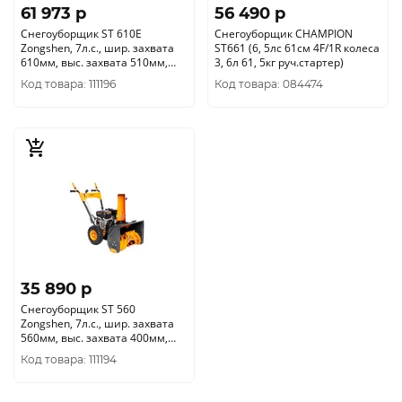
61 973 p
56 490 p
Снегоуборщик ST 610E
Снегоуборщик CHAMPION
Zongshen, 7л.с., шир. захвата
ST661 (6, 5лс 61см 4F/1R колеса
610мм, выс. захвата 510мм,
3, 6л 61, 5кг руч.стартер)
стартер руч/эл. зап., передачи
Код товара: 111196
Код товара: 084474
6/2, колеса 13*4.10-6, рeгул.на
панели, фара
35 890 p
Снегоуборщик ST 560
Zongshen, 7л.с., шир. захвата
560мм, выс. захвата 400мм,
стартер ручной , передачи 4/1,
Код товара: 111194
колеса 13*4.10-6, рeгул. руч.