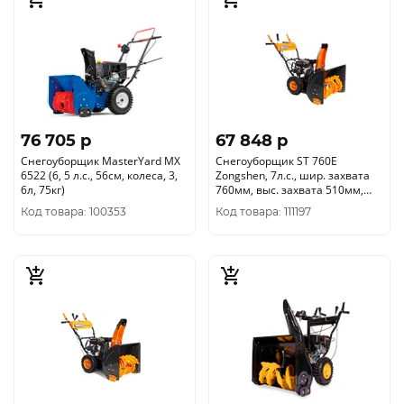
76 705 p
67 848 p
Снегоуборщик MasterYard MX
Снегоуборщик ST 760E
6522 (6, 5 л.с., 56см, колеса, 3,
Zongshen, 7л.с., шир. захвата
6л, 75кг)
760мм, выс. захвата 510мм,
стартер руч/эл. зап., передачи
Код товара: 100353
Код товара: 111197
6/2, колеса 14*4.10-6, рeгул.на
панели, фара