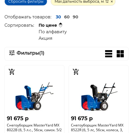
Сбросить фильтры
Max дальность выброса, м: 12
Отображать товаров:
30
60
90
Сортировать:
По цене
По алфавиту
Акция
Фильтры(1)
91 675 p
91 675 p
Снегоуборщик MasterYard MX
Снегоуборщик MasterYard MX
8022B (6, 5 л.с., 56см, самох. 5/2
8522R (6, 5 лс, 56см, колеса, 3,