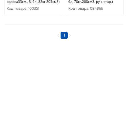
колеса33см., 3, 6л, 82кг.205см3)
6л, 78кг.208см3. руч. стар.)
Код товара: 100351
Код товара: 084966
1