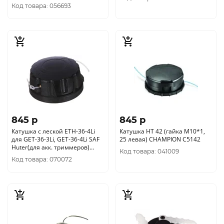
3мм) 807114037
Код товара: 056693
845 p
845 p
Катушка с леской ETH-36-4Li
Катушка HT 42 (гайка М10*1,
для GET-36-3Li, GET-36-4Li SAF
25 левая) CHAMPION C5142
Huter(для акк. триммеров)
Код товара: 041009
71/1/16
Код товара: 070072