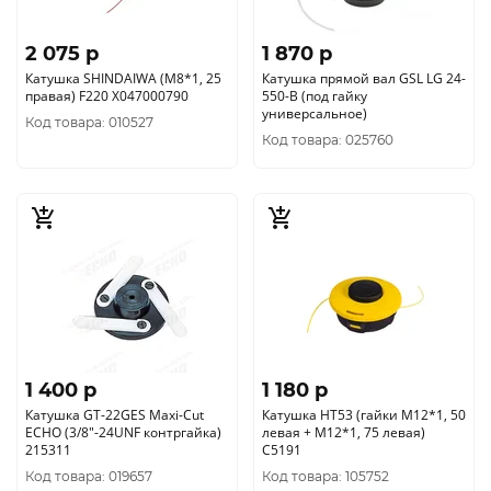
2 075 p
1 870 p
Катушка SHINDAIWA (М8*1, 25
Катушка прямой вал GSL LG 24-
правая) F220 X047000790
550-B (под гайку
универсальное)
Код товара: 010527
Код товара: 025760
1 400 p
1 180 p
Катушка GT-22GES Maxi-Cut
Катушка HT53 (гайки М12*1, 50
ECHO (3/8"-24UNF контргайка)
левая + М12*1, 75 левая)
215311
C5191
Код товара: 019657
Код товара: 105752