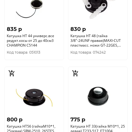
835 p
830 p
Катушка HT 44 универс.все
Катушка HT 48 (гайка
редукт.косы от 25 до 40см3
3/8"-24UNF правая)MAXI-CUT
CHAMPION C5144
пластмасс. ножи GT-22GES,
CHAMPION, C5157
Код товара: 051013
Код товара: 074242
800 p
775 p
Катушка HT56 (гайкаМ10*1,
Катушка HT 33(гайка М10*1, 25
25левая) SRM-2510, 265TES,
левая) Т233-517, ЕТ1004