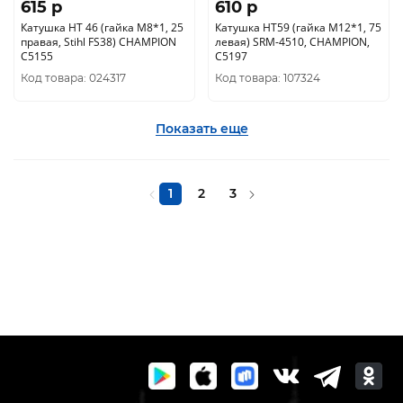
615 p
610 p
Катушка HT 46 (гайка М8*1, 25
Катушка HT59 (гайка М12*1, 75
правая, Stihl FS38) CHAMPION
левая) SRM-4510, CHAMPION,
C5155
C5197
Код товара: 024317
Код товара: 107324
Показать еще
1
2
3