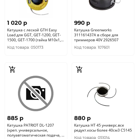
1 020 p
990 p
Катушка с леской GTH Easy
Катушка Greenworks
Load для GGT, GET-1200, GET-
311161437A в сборе для
1500, GET-1700 (гайка М10х1,
триммеров 40V 2926507
25 левая) 71/2/25
Код товара: 050173
Код товара: 107601
885 p
880 p
Катушка PATRIOT DL-1207
Катушка HT 45 универс.все
(креп. универсальное,
редукт.косы более 40см3 C5145
полуавтоматическая подача, ?
Код товара: 051014