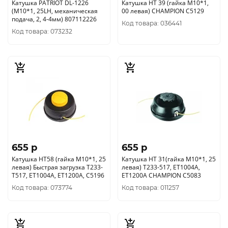
Катушка PATRIOT DL-1226
Катушка HT 39 (гайка М10*1,
(М10*1, 25LH, механическая
00 левая) CHAMPION C5129
подача, 2, 4-4мм) 807112226
Код товара: 036441
Код товара: 073232
655 p
655 p
Катушка HT58 (гайка М10*1, 25
Катушка HT 31(гайка М10*1, 25
левая) Быстрая загрузка Т233-
левая) Т233-517, ЕТ1004А,
Т517, ET1004A, ET1200A, C5196
ЕТ1200А CHAMPION C5083
Код товара: 073774
Код товара: 011257