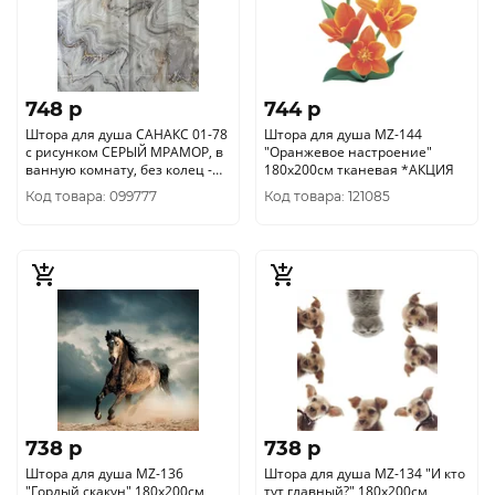
748 p
744 p
Штора для душа САНАКС 01-78
Штора для душа MZ-144
с рисунком СЕРЫЙ МРАМОР, в
"Оранжевое настроение"
ванную комнату, без колец -
180х200см тканевая *АКЦИЯ
полиэстэр
Код товара: 099777
Код товара: 121085
738 p
738 p
Штора для душа MZ-136
Штора для душа MZ-134 "И кто
"Гордый скакун" 180х200см
тут главный?" 180х200см