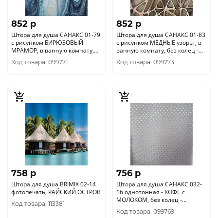
852 p
852 p
Штора для душа САНАКС 01-79
Штора для душа САНАКС 01-83
с рисунком БИРЮЗОВЫЙ
с рисунком МЕДНЫЕ узоры , в
МРАМОР, в ванную комнату,
ванную комнату, без колец -
без колец - полиэстэр
полиэстэр
Код товара: 099771
Код товара: 099773
758 p
756 p
Штора для душа BRIMIX 02-14
Штора для душа САНАКС 032-
фотопечать, РАЙСКИЙ ОСТРОВ
16 однотонная - КОФЕ с
МОЛОКОМ, без колец -
Код товара: 113381
полиэстэр 180х180
Код товара: 099769