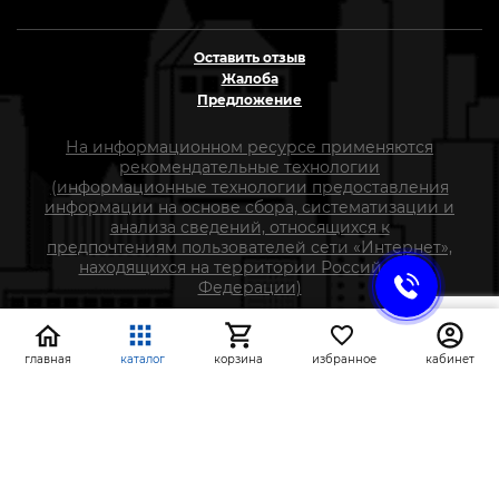
Оставить отзыв
Жалоба
Предложение
На информационном ресурсе применяются
рекомендательные технологии
(информационные технологии предоставления
информации на основе сбора, систематизации и
анализа сведений, относящихся к
предпочтениям пользователей сети «Интернет»,
находящихся на территории Российской
Федерации)
СтройлоН 1998-2026 г.
главная
каталог
корзина
избранное
кабинет
Публичная оферта
Обработка персональных данных
Политика конфиденциальности сервисов Яндекс