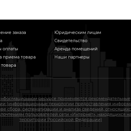
ение заказа
Юридическим лицам
а
Свидетельство
ы оплаты
Аренда помещений
а приема товара
Наши партнеры
 товара
информационном ресурсе применяются рекомендательные
гии (информационные технологии предоставления информ
ове сбора, систематизации и анализа сведений, относящихс
почтениям пользователей сети «Интернет», находящихся н
территории Российской Федерации)