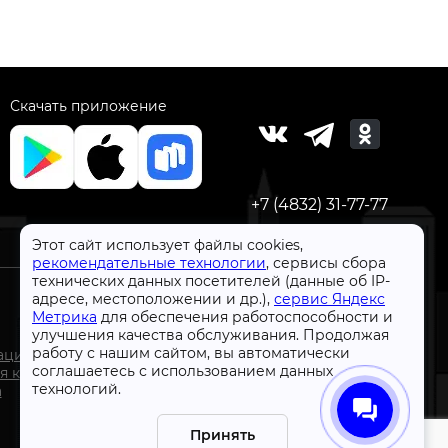
Скачать приложение
+7 (4832) 31-77-77
Этот сайт использует файлы cookies,
рекомендательные технологии
, сервисы сбора
технических данных посетителей (данные об IP-
адресе, местоположении и др.),
сервис Яндекс
Метрика
для обеспечения работоспособности и
улучшения качества обслуживания. Продолжая
СтройлоН 1998-2026 г.
работу с нашим сайтом, вы автоматически
ации
Публичная оферта
соглашаетесь с использованием данных
я к
Обработка персональных данных
технологий.
а
Политика конфиденциальности сервисов Яндекс
Принять