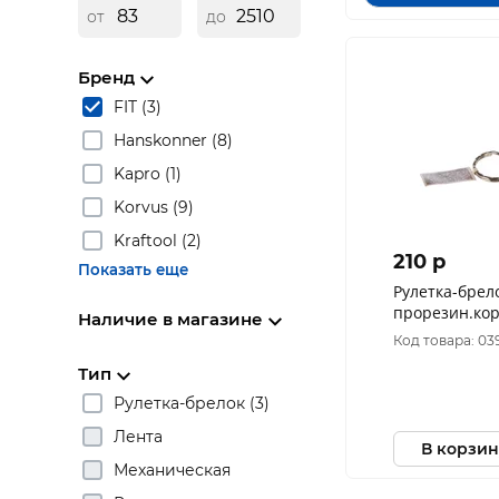
от
до
Бренд
FIT (3)
Hanskonner (8)
Kapro (1)
Korvus (9)
Kraftool (2)
210 p
Показать еще
Рулетка-брело
прорезин.корпус 2 м 
Наличие в магазине
17825
Код товара: 03
Тип
Рулетка-брелок (3)
Лента
В корзин
Механическая