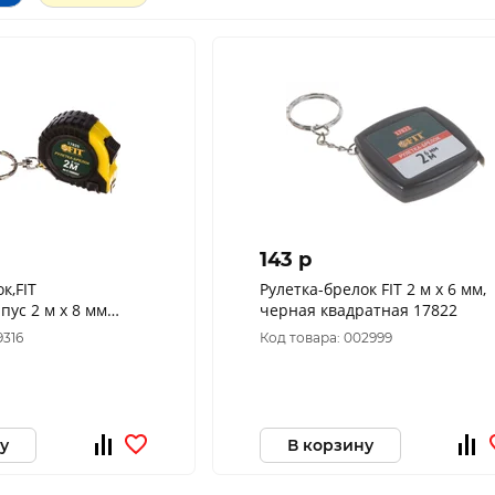
143 p
к,FIT
Рулетка-брелок FIT 2 м x 6 мм,
x 8 мм
черная квадратная 17822
9316
Код товара: 002999
у
В корзину