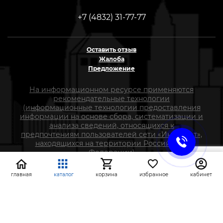
+7 (4832) 31-77-77
Оставить отзыв
Жалоба
Предложение
На информационном ресурсе применяются
рекомендательные технологии
(информационные технологии предоставления
информации на основе сбора, систематизации и
анализа сведений, относящихся к
предпочтениям пользователей сети «Интернет»,
находящихся на территории Российской
Федерации)
главная
каталог
корзина
избранное
кабинет
СтройлоН 1998-2026 г.
Публичная оферта
Обработка персональных данных
Политика конфиденциальности сервисов Яндекс