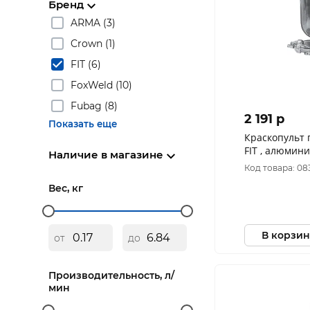
Бренд
ARMA (3)
Crown (1)
FIT (6)
FoxWeld (10)
Fubag (8)
2 191 p
Показать еще
Краскопульт
FIT , алюмин
Наличие в магазине
бачок 300 мл,
Код товара: 08
Вес, кг
В корзин
от
до
Производительность, л/
мин