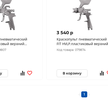
3 540 p
 пневматический
Краскопульт пневматический
ссовый верхний
FIT HVLP.пластиковый верхни
 1.5 мм
бачок 600мл, 1,5мм
9807
Код товара: 079874
у
В корзину
1