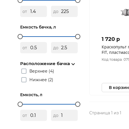
от
до
Емкость бачка, л
1 720 p
Краскопульт
от
до
FIT, пластма
бачок 600 мл,
Код товара: 07
Расположение бачка
Верхнее (4)
Нижнее (2)
В корзин
Емкость, л
Страница 1 из 1
от
до