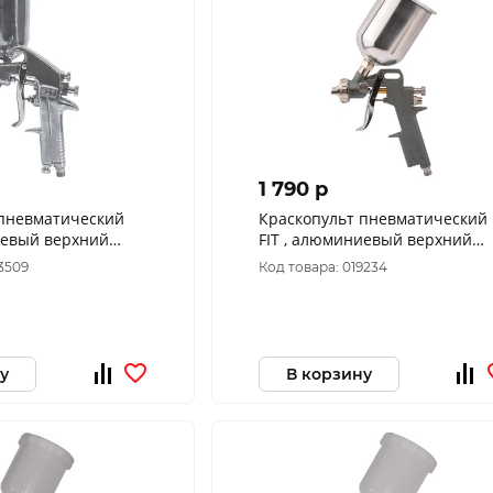
1 790 p
 пневматический
Краскопульт пневматический
иевый верхний
FIT , алюминиевый верхний
 1.5 мм
бачок 600 мл, 1.5 мм
3509
Код товара: 019234
у
В корзину