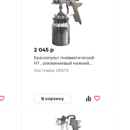
2 045 p
Краскопульт пневматический
FIT , алюминиевый нижний
бачок 1000 мл, 1.5 мм
Код товара: 083275
В корзину