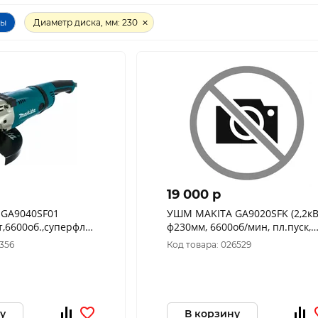
ры
Диаметр диска, мм: 230
19 000 p
GA9040SF01
УШМ MAKITA GA9020SFK (2,2кВ
т,6600об.,суперфланец,плавн.
ф230мм, 6600об/мин, пл.пуск,
рук.)
суперфланец)
7356
Код товара: 026529
у
В корзину