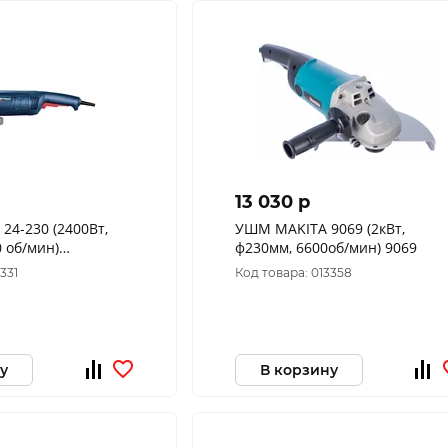
13 030 p
24-230 (2400Вт,
УШМ MAKITA 9069 (2кВт,
0 об/мин)
ф230мм, 6600об/мин) 9069
331
Код товара: 013358
у
В корзину