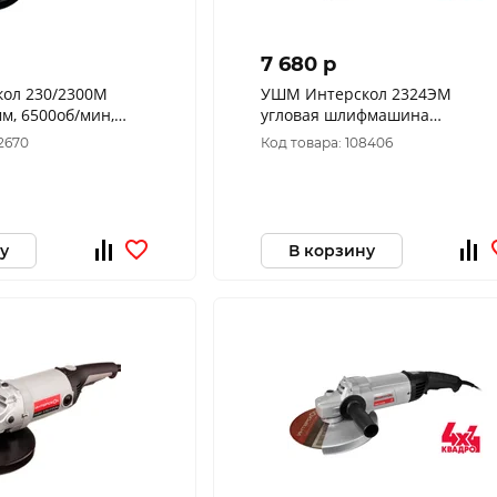
7 680 p
ол 230/2300М
УШМ Интерскол 2324ЭМ
мм, 6500об/мин,
угловая шлифмашина
00
(2400Вт,6500об/мин,ф
2670
Код товара: 108406
230/22.2мм,плавный пуск )
747.1.3.70
у
В корзину