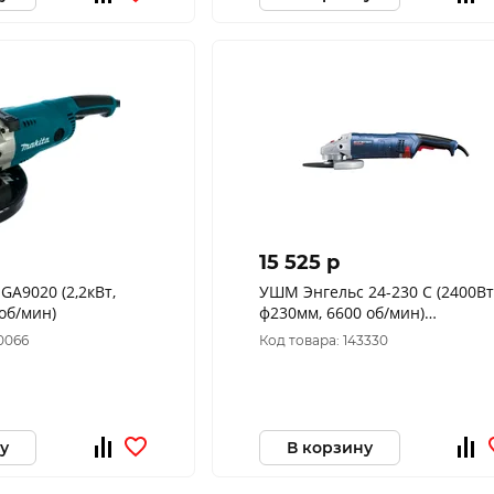
15 525 p
A9020 (2,2кВт,
УШМ Энгельс 24-230 C (2400Вт
об/мин)
ф230мм, 6600 об/мин)
0.701.030.025
0066
Код товара: 143330
у
В корзину