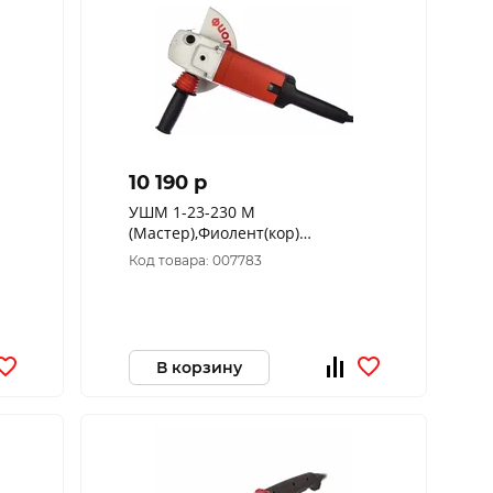
10 190 p
УШМ 1-23-230 М
(Мастер),Фиолент(кор)
(2300Вт,6500об/
Код товара: 007783
мин,ф230мм,посад22.2мм)ИДФР298135001-
08
В корзину