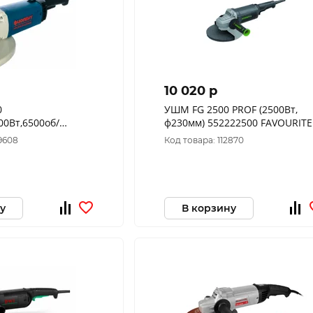
10 020 p
0
УШМ FG 2500 PROF (2500Вт,
00Вт,6500об/
ф230мм) 552222500 FAVOURITE
0мм,посад22.2мм)ИДФР298135001-
9608
Код товара: 112870
у
В корзину