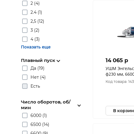
2 (4)
2.4 (1)
2,5 (12)
3 (2)
4 (3)
Показать еще
14 065 p
Плавный пуск
Да (19)
УШМ Энгельс 
ф230 мм, 660
Нет (4)
0.701.030.023
Код товара: 143
Есть
Число оборотов, об/
мин
В корзин
6000 (1)
6500 (14)
6600 (9)