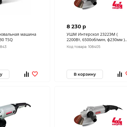
8 230 p
фовальная машина
УШМ Интерскол 2322ЭМ (
30 TSQ
2200Вт, 6500об/мин, ф230мм )
747.1.1.70
8843
Код товара: 108405
у
В корзину