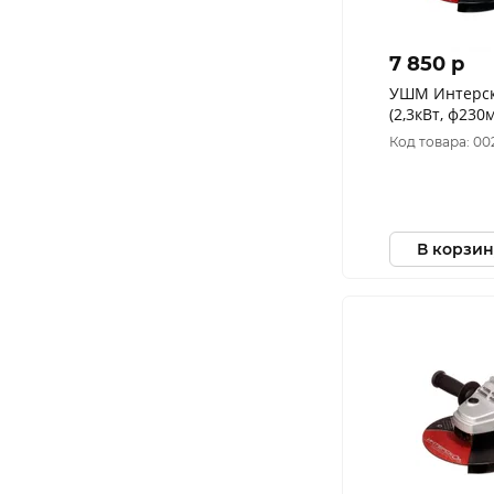
7 850 p
УШМ Интерск
(2,3кВт, ф230
5,9кг) 60.1.4.
Код товара: 00
В корзин