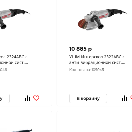
10 885 p
ол 2324АВС с
УШМ Интерскол 2322АВС с
онной сист.
анти-вибрационной сист.
об/мин,ф
(2200Вт,6500об/мин,ф
9046
Код товара: 109045
230/22.2мм,1диск ) 832.0.4.40
230/22.2мм ) 831.0.4.40
у
В корзину