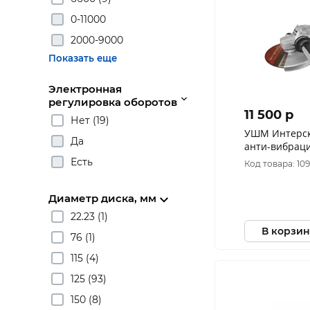
0-11000
2000-9000
Показать еще
Электронная
регулировка оборотов
11 500 p
Нет (19)
УШМ Интерск
Да
анти-вибраци
(2300Вт,6500
Есть
Код товара: 10
Диаметр диска, мм
22.23 (1)
В корзин
76 (1)
115 (4)
125 (93)
150 (8)