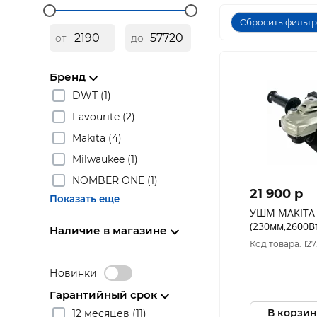
Сбросить фильт
от
до
Бренд
DWT (1)
Favourite (2)
Makita (4)
Milwaukee (1)
NOMBER ONE (1)
21 900 p
Показать еще
УШМ MAKITA 
(230мм,2600В
Наличие в магазине
пуск,антивиб 
Код товара: 12
Новинки
Гарантийный срок
В корзин
12 месяцев (11)