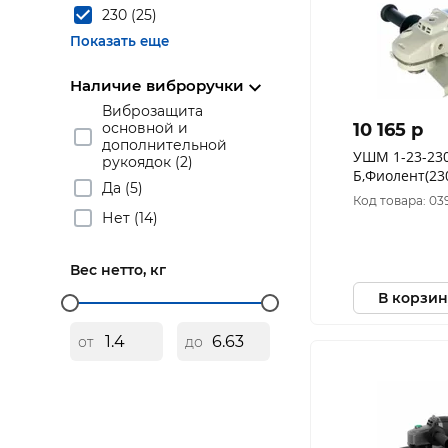
230 (25)
Показать еще
Наличие виброручки
Виброзащита
основной и
10 165 p
дополнительной
УШМ 1-23-23
рукоядок (2)
Б,Фиолент(23
Да (5)
мин,М14,ф23
Код товара: 03
05МК1
Нет (14)
Вес нетто, кг
В корзин
от
до