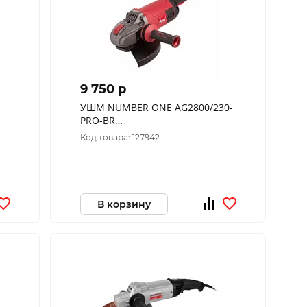
9 750 p
УШМ NUMBER ONE AG2800/230-
PRO-BR
(230мм,2800Вт,повыш.пылезащита)
Код товара: 127942
В корзину