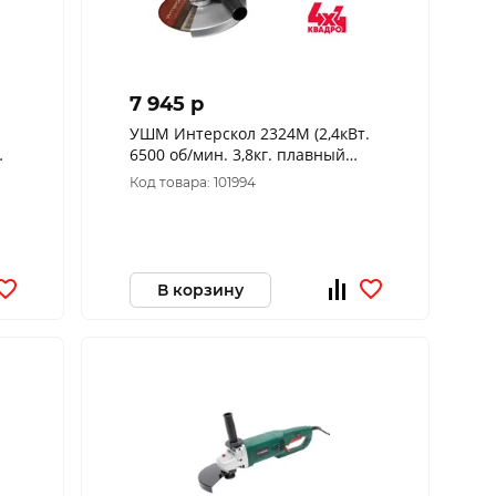
7 945 p
УШМ Интерскол 2324М (2,4кВт.
6500 об/мин. 3,8кг. плавный
пуск) 747.1.2.70
Код товара: 101994
В корзину