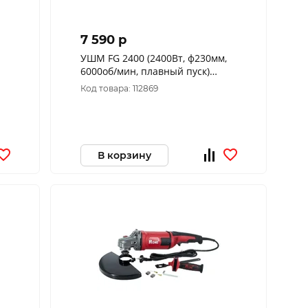
7 590 p
УШМ FG 2400 (2400Вт, ф230мм,
6000об/мин, плавный пуск)
106302400 FAVOURITE
Код товара: 112869
В корзину