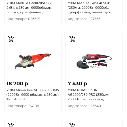
УШМ MAKITA GA9020SFK (2,
УШМ MAKITA GA9040SF01
2кВт, ф230мм, 6600об/мин,
(230мм, 2600Вт, 6600об.,
пл.пуск, суперфланец)
суперфланец, плавн. пуск,
антивиб рук.)
Код товара: 026529
Код товара: 127356
18 700 p
7 430 p
УШМ Milwaukee AG 22-230 DMS
УШМ NUMBER ONE
(2200Вт, 6600 об/мин, ф230мм)
AG2500/230-PRO (230мм,
4933433630
2500Вт, рег.оборотов,
повыш.пылезащита, Японский
Код товара: 124188
Код товара: 123640
подшипник)