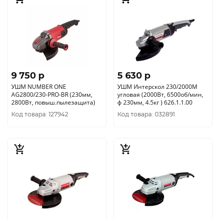
9 750 p
5 630 p
УШМ NUMBER ONE
УШМ Интерскол 230/2000М
AG2800/230-PRO-BR (230мм,
угловая (2000Вт, 6500об/мин,
2800Вт, повыш.пылезащита)
ф 230мм, 4.5кг ) 626.1.1.00
Код товара: 127942
Код товара: 032891