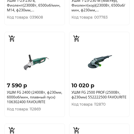
УШМ 1-23-230 Б,
УШМ 1-23-230 М (Мастер),
Фиолент(2300Вт, 6500об/мин,
Фиолент(кор)(2300Вт, 6500об/
М14, ф230мм,
мин, ф230мм,
посад22.2мм)ИДФР298135001-
посад22.2мм)ИДФР298135001-
Код товара: 039608
Код товара: 007783
05МК1
08
7 590 p
10 020 p
УШМ FG 2400 (2400Вт, ф230мм,
УШМ FG 2500 PROF (2500Вт,
6000об/мин, плавный пуск)
ф230мм) 552222500 FAVOURITE
106302400 FAVOURITE
Код товара: 112870
Код товара: 112869