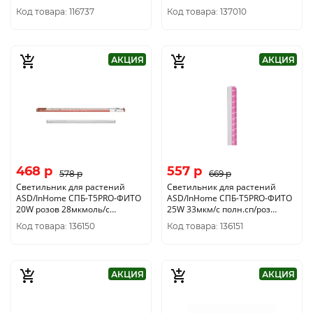
4690612033105
выкл 1200 3112
Код товара: 116737
Код товара: 137010
АКЦИЯ
АКЦИЯ
468 p
557 p
578 p
669 p
Светильник для растений
Светильник для растений
ASD/InHome СПБ-Т5PRO-ФИТО
ASD/InHome СПБ-Т5PRO-ФИТО
20W розов 28мкмоль/с
25W 33мкм/с полн.сп/роз
870x20x31выкл 5411
1178x20 выкл 1200
Код товара: 136150
Код товара: 136151
4690612055428
АКЦИЯ
АКЦИЯ