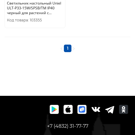
Светильник настольный Uniel
ULT-P33-15W/SPSB/TM IP40
черный для растений с
таймером на прищепке спектр
Код товара: 103355
для фотосинтеза UL-00004735
1
+7 (4832) 31-77-77