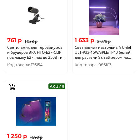
761 p
1 633 p
1 038 p
2 079 p
Светильник для террариумов
Светильник настольный Uniel
и брудеров ЭРА FITO-E27-CLIP
ULT-P33-15W/SPLE/ IP40 белый
под лампу E27 max до 250Вт на
для растений с таймером на
прищепке Б0053292
прищепке спектр для
Код товара: 136154
Код товара: 086103
фотосинтеза UL-00007473
АКЦИЯ
1 250 p
1 590 p