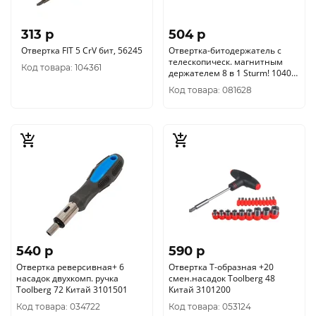
313 p
504 p
Отвертка FIT 5 CrV бит, 56245
Отвертка-битодержатель с
телескопическ. магнитным
Код товара: 104361
держателем 8 в 1 Sturm! 1040-
19-8
Код товара: 081628
540 p
590 p
Отвертка реверсивная+ 6
Отвертка Т-образная +20
насадок двухкомп. ручка
смен.насадок Toolberg 48
Toolberg 72 Китай 3101501
Китай 3101200
Код товара: 034722
Код товара: 053124