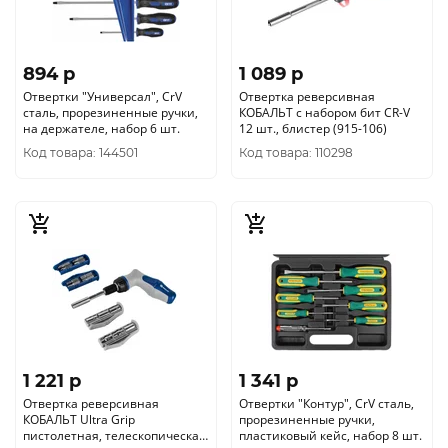
894 p
1 089 p
Отвертки "Универсал", CrV
Отвертка реверсивная
сталь, прорезиненные ручки,
КОБАЛЬТ с набором бит CR-V
на держателе, набор 6 шт.
12 шт., блистер (915-106)
Код товара: 144501
Код товара: 110298
1 221 p
1 341 p
Отвертка реверсивная
Отвертки "Контур", CrV сталь,
КОБАЛЬТ Ultra Grip
прорезиненные ручки,
пистолетная, телескопическая,
пластиковый кейс, набор 8 шт.