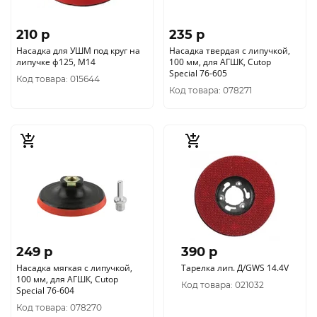
210 p
235 p
Насадка для УШМ под круг на
Насадка твердая с липучкой,
липучке ф125, М14
100 мм, для АГШК, Cutop
Special 76-605
Код товара: 015644
Код товара: 078271
249 p
390 p
Насадка мягкая с липучкой,
Тарелка лип. Д/GWS 14.4V
100 мм, для АГШК, Cutop
Код товара: 021032
Special 76-604
Код товара: 078270