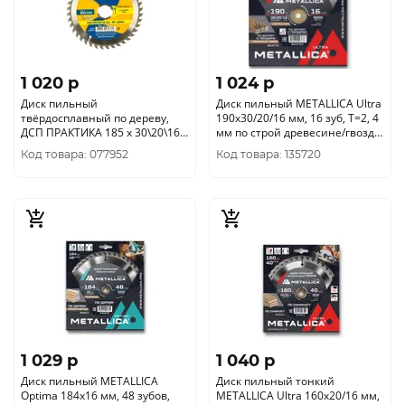
1 020 p
1 024 p
Диск пильный
Диск пильный METALLICA Ultra
твёрдосплавный по дереву,
190x30/20/16 мм, 16 зуб, Т=2, 4
ДСП ПРАКТИКА 185 х 30\20\16
мм по строй древесине/гвозди,
мм, 40 зубов 030-382
903773
Код товара: 077952
Код товара: 135720
1 029 p
1 040 p
Диск пильный METALLICA
Диск пильный тонкий
Optima 184x16 мм, 48 зубов,
METALLICA Ultra 160x20/16 мм,