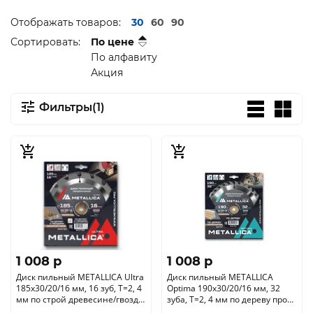
Отображать товаров:
30
60
90
Сортировать:
По цене
По алфавиту
Акция
Фильтры(1)
1 008 p
1 008 p
Диск пильный METALLICA Ultra
Диск пильный METALLICA
185x30/20/16 мм, 16 зуб, Т=2, 4
Optima 190x30/20/16 мм, 32
мм по строй древесине/гвозди,
зуба, Т=2, 4 мм по дереву прод/
903766
поперечн, 902707