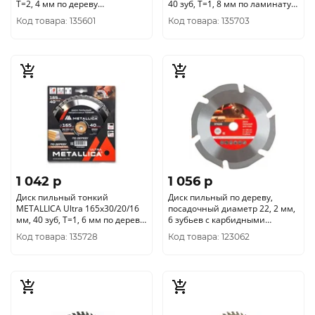
Т=2, 4 мм по дереву
40 зуб, Т=1, 8 мм по ламинату,
поперечный, 902615
903544
Код товара: 135601
Код товара: 135703
1 042 p
1 056 p
Диск пильный тонкий
Диск пильный по дереву,
METALLICA Ultra 165x30/20/16
посадочный диаметр 22, 2 мм,
мм, 40 зуб, Т=1, 6 мм по дереву
6 зубьев с карбидными
поперечн., 909393
вставками, 230 мм 37628
Код товара: 135728
Код товара: 123062