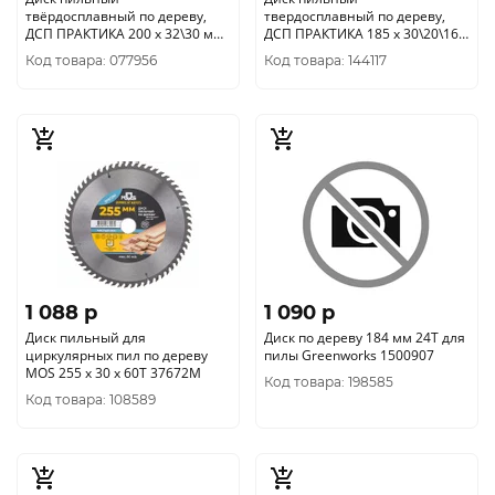
твёрдосплавный по дереву,
твердосплавный по дереву,
ДСП ПРАКТИКА 200 х 32\30 мм,
ДСП ПРАКТИКА 185 х 30\20\16
24 зуба 030-436
мм, ТОНКИЙ, 40 зубьев (921-
Код товара: 077956
Код товара: 144117
916)
1 088 p
1 090 p
Диск пильный для
Диск по дереву 184 мм 24T для
циркулярных пил по дереву
пилы Greenworks 1500907
MOS 255 х 30 х 60T 37672М
Код товара: 198585
Код товара: 108589