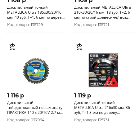
1 108 p
1 109 p
Диск пильный тонкий
Диск пильный METALLICA Ultra
METALLICA Ultra 185x30/20/16
210x30/20/16 мм, 18 зуб, Т=2, 6
мм, 40 зуб, Т=1, 6 мм по дереву
мм по строй древесине/гвозди,
поперечн., 909409
903797
Код товара: 135729
Код товара: 135721
1 116 p
1 119 p
Диск пильный
Диск пильный тонкий
твёрдосплавный по ламинату
METALLICA Ultra 216x30 мм, 36
ПРАКТИКА 140 х 20\16\12.7 мм,
зуб, Т=1.8 мм по дереву
48 зубов 775-273
продольн/попереч., 909447
Код товара: 077964
Код товара: 135731