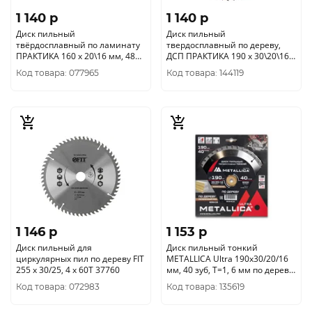
1 140 p
1 140 p
Диск пильный
Диск пильный
твёрдосплавный по ламинату
твердосплавный по дереву,
ПРАКТИКА 160 х 20\16 мм, 48
ДСП ПРАКТИКА 190 х 30\20\16
зубов 031-174
мм, ТОНКИЙ, 40 зубьев (921-
Код товара: 077965
Код товара: 144119
930)
1 146 p
1 153 p
Диск пильный для
Диск пильный тонкий
циркулярных пил по дереву FIT
METALLICA Ultra 190x30/20/16
255 х 30/25, 4 х 60T 37760
мм, 40 зуб, Т=1, 6 мм по дереву
поперечн., 909416
Код товара: 072983
Код товара: 135619