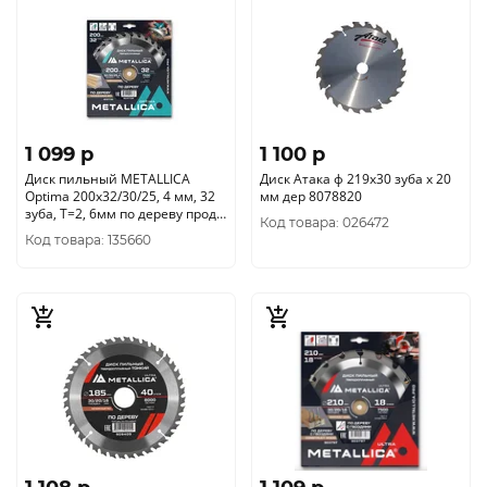
1 099 p
1 100 p
Диск пильный METALLICA
Диск Атака ф 219х30 зуба х 20
Optima 200x32/30/25, 4 мм, 32
мм дер 8078820
зуба, Т=2, 6мм по дереву прод/
Код товара: 026472
поперечн, 902738
Код товара: 135660