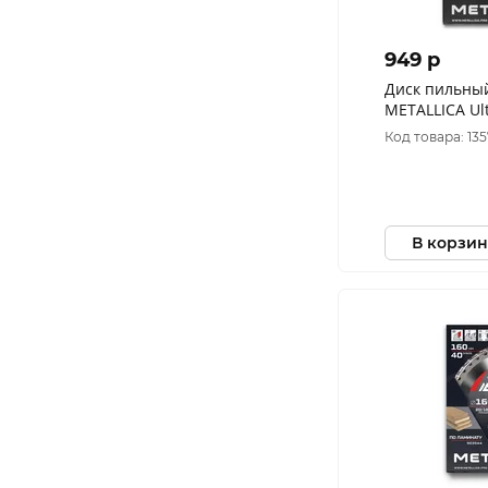
949 p
Диск пильный тонк
METALLICA Ult
36 зуб, Т=1,6
Код товара: 13
поперечн., 9
В корзин