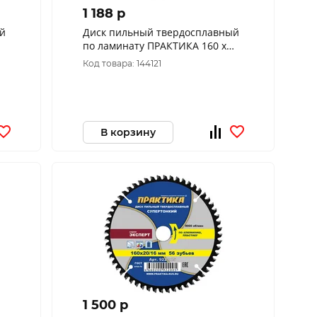
1 188 p
й
Диск пильный твердосплавный
по ламинату ПРАКТИКА 160 х
20\16 мм, ТОНКИЙ, 48 зубьев
Код товара: 144121
(921-954)
В корзину
1 500 p