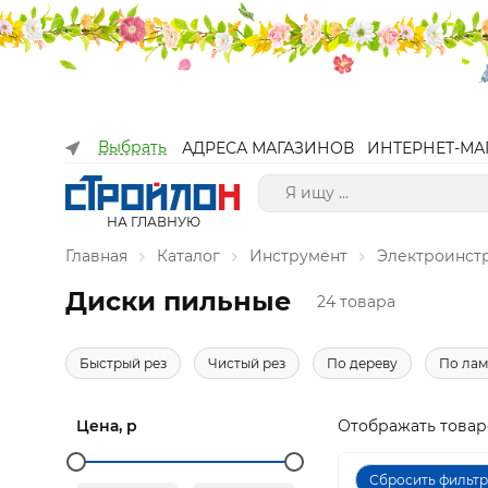
Выбрать
АДРЕСА МАГАЗИНОВ
ИНТЕРНЕТ-МА
НА ГЛАВНУЮ
Главная
Каталог
Инструмент
Электроинст
Диски пильные
24 товара
Быстрый рез
Чистый рез
По дереву
По лам
Цена, р
Отображать товар
Сбросить фильт