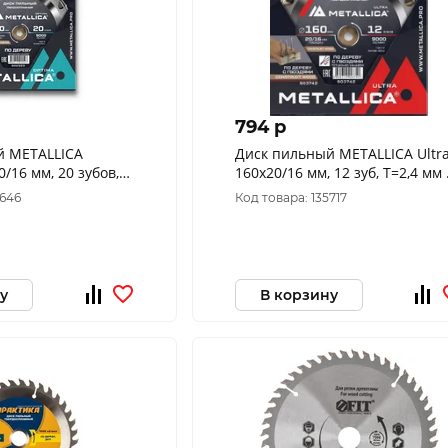
794 p
й METALLICA
Диск пильный METALLICA Ultr
/16 мм, 20 зубов,
160x20/16 мм, 12 зуб, Т=2,4 мм
дереву продольный,
строй древесине/гвозди, 9037
5646
Код товара: 135717
у
В корзину