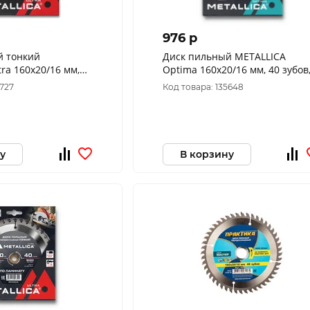
976 p
ий
Диск пильный METALLICA
ra 160x20/16 мм,
Optima 160x20/16 мм, 40 зубов
 мм по дереву
Т=2,4 мм по дереву поперечны
5727
Код товара: 135648
09386
902547
у
В корзину