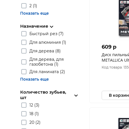
2 (1)
Показать еще
Назначение
Быстрый рез (7)
Для алюминия (1)
609 p
Для дерева (8)
Диск пильный тонк
Для дерева, для
METALLICA Ult
газобетона (1)
18 зуб, Т=1,6
Код товара: 13
продольн., 9
Для ламината (2)
Показать еще
Количество зубьев,
В корзин
шт
12 (3)
18 (1)
20 (2)