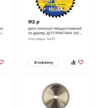
912 p
ых
Диск пильный твердосплавный
ез
по дереву, ДСП ПРАКТИКА 160 х
T
20\16 мм, ТОНКИЙ, 36 зубьев
Код товара: 144113
(921-879)
В корзину