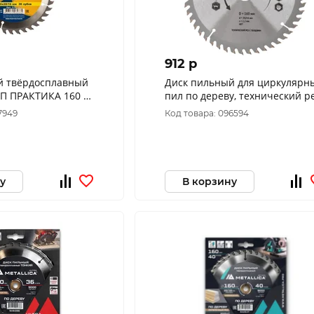
912 p
й твёрдосплавный
Диск пильный для циркулярн
СП ПРАКТИКА 160 х
пил по дереву, технический р
зубов 030-375
с гвоздями FIT 160 х 20/16 х 48
7949
Код товара: 096594
37703
у
В корзину