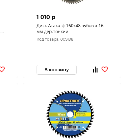
1 010 p
Диск Атака ф 160х48 зубов х 16
,
мм дер.тонкий
й,
Код товара: 009198
В корзину