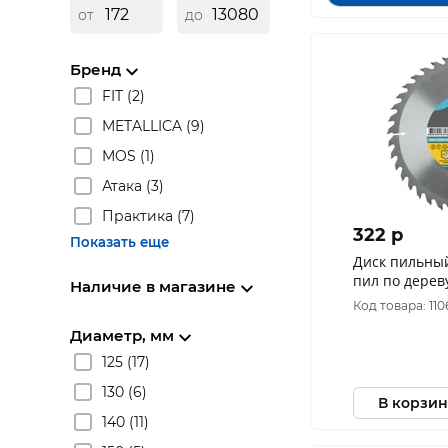
от
до
Бренд
FIT (2)
METALLICA (9)
MOS (1)
Атака (3)
Практика (7)
322 p
Показать еще
Диск пильны
пил по дерев
Наличие в магазине
24T + кольцо
Код товара: 11
Диаметр, мм
125 (17)
130 (6)
В корзин
140 (11)