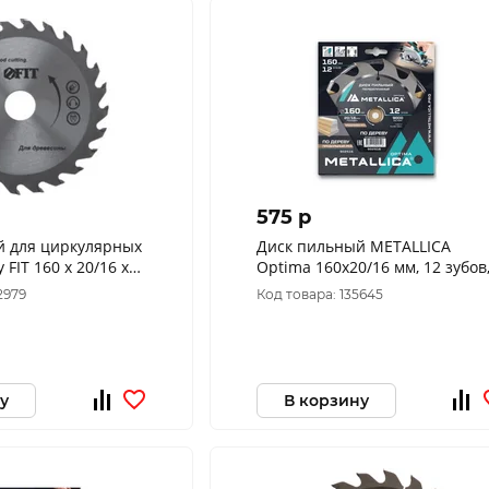
575 p
й для циркулярных
Диск пильный METALLICA
 FIT 160 х 20/16 х
Optima 160x20/16 мм, 12 зубов
Т=2,4 мм по дереву продольны
2979
Код товара: 135645
902516
у
В корзину