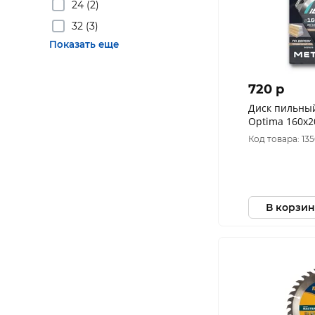
24 (2)
32 (3)
Показать еще
720 p
Диск пильны
Optima 160x20
Т=2,4 мм по 
Код товара: 13
902523
В корзин