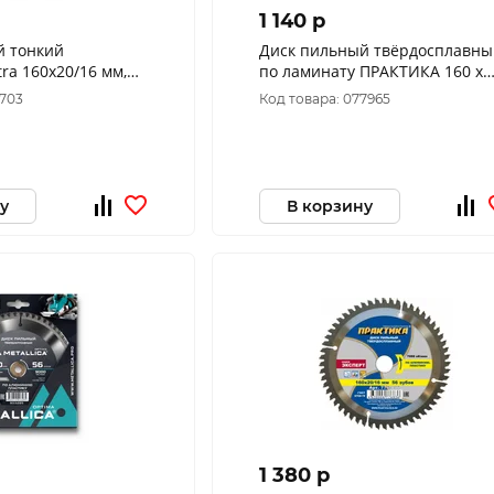
1 140 p
ий
Диск пильный твёрдосплавны
ra 160x20/16 мм,
по ламинату ПРАКТИКА 160 х
 мм по ламинату,
20\16 мм, 48 зубов 031-174
5703
Код товара: 077965
у
В корзину
1 380 p