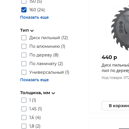
150 (5)
160 (24)
Показать еще
Тип
Диск пильный (12)
По алюминию (1)
По дереву (8)
440 p
По ламинату (2)
Диск пильны
пил по дереву
Универсальный (1)
32T 37729
Код товара: 07
Показать еще
Толщина, мм
1 (1)
В корзин
1.45 (1)
1,6 (4)
1,8 (2)