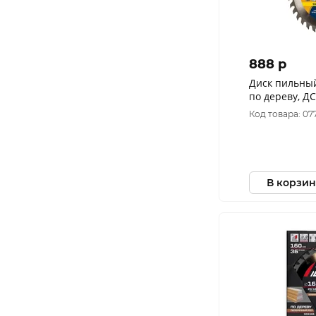
888 p
Диск пильны
по дереву, Д
20\16 мм, 36 
Код товара: 07
В корзин