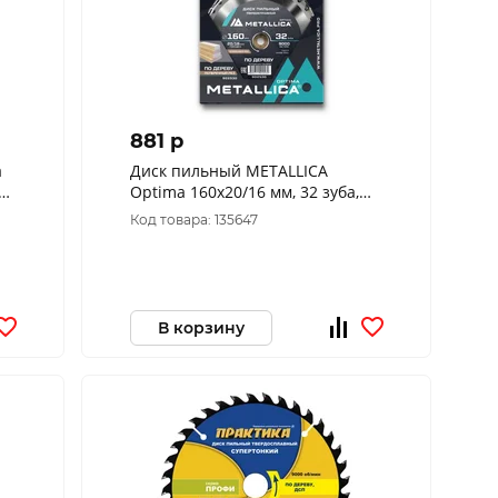
881 p
a
Диск пильный METALLICA
 по
Optima 160x20/16 мм, 32 зуба,
42
Т=2,4 мм по дереву прод/
Код товара: 135647
поперечн, 902530
В корзину