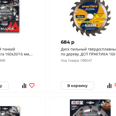
684 p
ий
Диск пильный твёрдосплавны
ra 160x20/16 мм,
по дереву, ДСП ПРАКТИКА 160
 мм по дереву
20\16 мм, 20 зубов 030-368
5696
Код товара: 096047
03445
у
В корзину