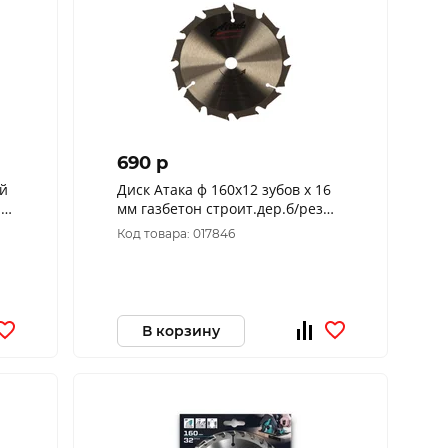
690 p
й
Диск Атака ф 160х12 зубов х 16
 х
мм газбетон строит.дер.б/рез
7088850
Код товара: 017846
В корзину