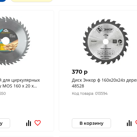
370 p
й для циркулярных
Диск Энкор ф 160х20х24з дере
у MOS 160 х 20 х
48528
 20/16 мм 37655М
0650
Код товара: 013594
у
В корзину