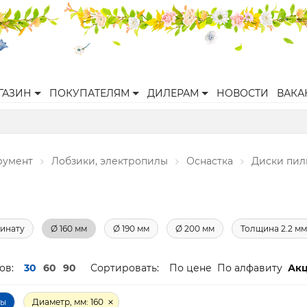
ГАЗИН
ПОКУПАТЕЛЯМ
ДИЛЕРАМ
НОВОСТИ
ВАКА
румент
Лобзики, электропилы
Оснастка
Диски пил
инату
Ø 160 мм
Ø 190 мм
Ø 200 мм
Толщина 2.2 мм
ов:
30
60
90
Сортировать:
По цене
По алфавиту
Ак
ры
Диаметр, мм: 160