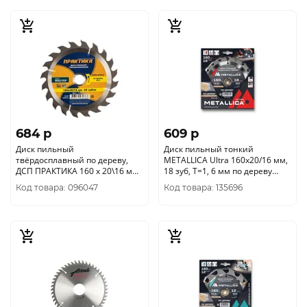
684 p
609 p
Диск пильный
Диск пильный тонкий
твёрдосплавный по дереву,
METALLICA Ultra 160x20/16 мм,
ДСП ПРАКТИКА 160 х 20\16 мм,
18 зуб, Т=1, 6 мм по дереву
20 зубов 030-368
продольн., 903445
Код товара: 096047
Код товара: 135696