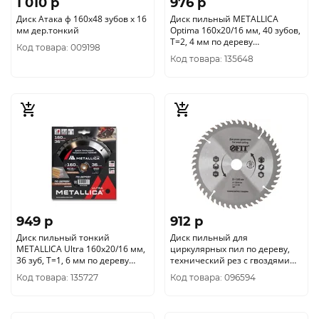
1 010 p
976 p
Диск Атака ф 160х48 зубов х 16
Диск пильный METALLICA
мм дер.тонкий
Optima 160x20/16 мм, 40 зубов,
Т=2, 4 мм по дереву
Код товара: 009198
поперечный, 902547
Код товара: 135648
949 p
912 p
Диск пильный тонкий
Диск пильный для
METALLICA Ultra 160x20/16 мм,
циркулярных пил по дереву,
36 зуб, Т=1, 6 мм по дереву
технический рез с гвоздями
поперечн., 909386
FIT 160 х 20/16 х 48T 37703
Код товара: 135727
Код товара: 096594