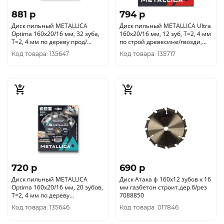
881 p
794 p
Диск пильный METALLICA
Диск пильный METALLICA Ultra
Optima 160x20/16 мм, 32 зуба,
160x20/16 мм, 12 зуб, Т=2, 4 мм
Т=2, 4 мм по дереву прод/
по строй древесине/гвозди,
поперечн, 902530
903742
Код товара: 135647
Код товара: 135717
720 p
690 p
Диск пильный METALLICA
Диск Атака ф 160х12 зубов х 16
Optima 160x20/16 мм, 20 зубов,
мм газбетон строит.дер.б/рез
Т=2, 4 мм по дереву
7088850
продольный, 902523
Код товара: 135646
Код товара: 017846