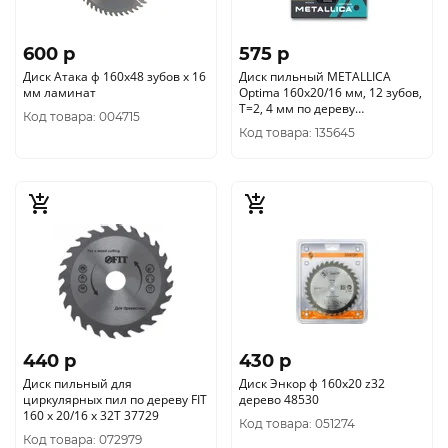
600 p
575 p
Диск Атака ф 160х48 зубов х 16
Диск пильный METALLICA
мм ламинат
Optima 160x20/16 мм, 12 зубов,
Т=2, 4 мм по дереву
Код товара: 004715
продольный, 902516
Код товара: 135645
440 p
430 p
Диск пильный для
Диск Энкор ф 160х20 z32
циркулярных пил по дереву FIT
дерево 48530
160 х 20/16 х 32T 37729
Код товара: 051274
Код товара: 072979