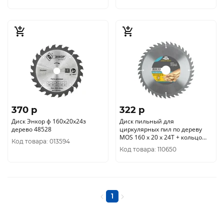
370 p
322 p
Диск Энкор ф 160х20х24з
Диск пильный для
дерево 48528
циркулярных пил по дереву
MOS 160 х 20 х 24T + кольцо
Код товара: 013594
20/16 мм 37655М
Код товара: 110650
1