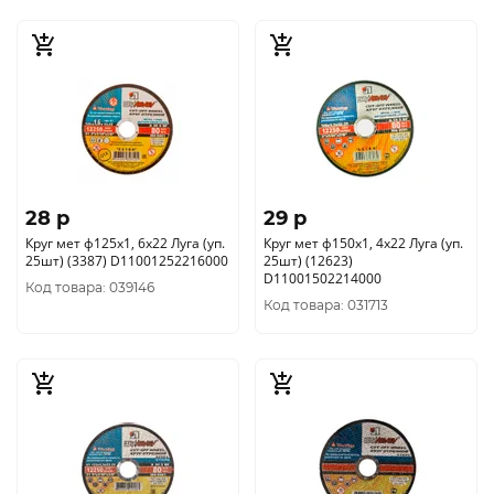
28 p
29 p
Круг мет ф125х1, 6х22 Луга (уп.
Круг мет ф150х1, 4х22 Луга (уп.
25шт) (3387) D11001252216000
25шт) (12623)
D11001502214000
Код товара: 039146
Код товара: 031713