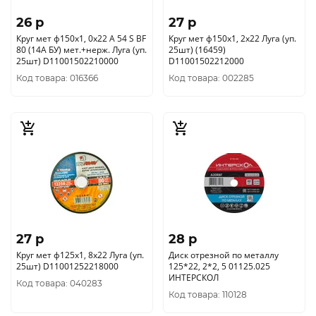
26 p
27 p
Круг мет ф150х1, 0х22 A 54 S BF
Круг мет ф150х1, 2х22 Луга (уп.
80 (14А БУ) мет.+нерж. Луга (уп.
25шт) (16459)
25шт) D11001502210000
D11001502212000
Код товара: 016366
Код товара: 002285
27 p
28 p
Круг мет ф125х1, 8х22 Луга (уп.
Диск отрезной по металлу
25шт) D11001252218000
125*22, 2*2, 5 01125.025
ИНТЕРСКОЛ
Код товара: 040283
Код товара: 110128