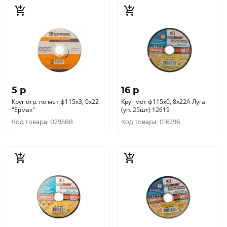
5 p
16 p
Круг отр. по мет ф115х3, 0х22
Круг мет ф115х0, 8х22А Луга
"Ермак"
(уп. 25шт) 12619
Код товара: 029588
Код товара: 016296