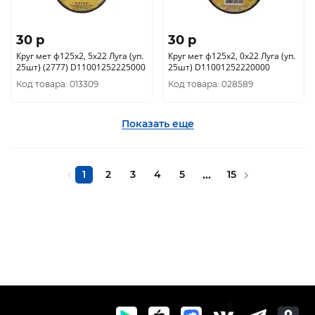
30 p
30 p
Круг мет ф125х2, 5х22 Луга (уп.
Круг мет ф125х2, 0х22 Луга (уп.
25шт) (2777) D11001252225000
25шт) D11001252220000
Код товара: 013309
Код товара: 028589
Показать еще
1
2
3
4
5
...
15