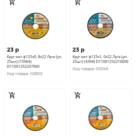
23 p
23 p
Круг мет ф125х0, 8х22 Луга (уп.
Круг мет ф125х1, 0х22 Луга (уп.
25шт) (15964)
25шт) (4394) D11001252210000
D11001252207000
Код товара: 012549
Код товара: 028512