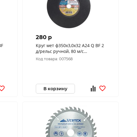
280 p
BF
Круг мет ф350х3,0х32 А24 Q BF 2
д/рельс ручной, 80 м/с
D11003503230020 (уп. 25шт)
Код товара: 007568
D11003503230020
В корзину