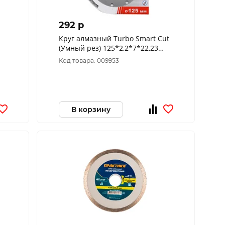
292 p
Круг алмазный Turbo Smart Cut
(Умный рез) 125*2,2*7*22,23
"МОS-DISTAR" SC7MD12522
Код товара: 009953
В корзину