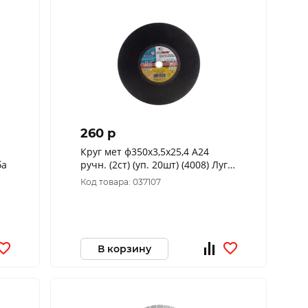
260 p
Круг мет ф350х3,5х25,4 А24
24 зуба
ручн. (2ст) (уп. 20шт) (4008) Луга
D11003502535010
Код товара: 037107
В корзину