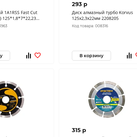
293 p
й 1A1RSS Fast Cut
Диск алмазный турбо Korvus
) 125*1,8*7*22,23
125х2,3x22мм 2208205
1799 FC7MD12522
3963
Код товара: 008316
у
В корзину
315 p