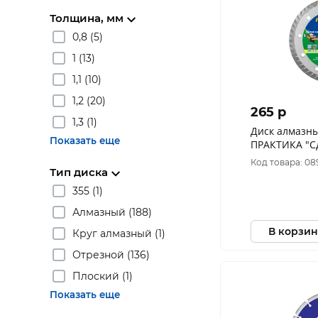
Толщина, мм
0,8 (5)
1 (13)
1,1 (10)
1,2 (20)
265 p
1,3 (1)
Диск алмазн
Показать еще
ПРАКТИКА "Сд
22 мм (1 шт.)
Код товара: 08
Тип диска
355 (1)
Алмазный (188)
В корзин
Круг алмазный (1)
Отрезной (136)
Плоский (1)
Показать еще