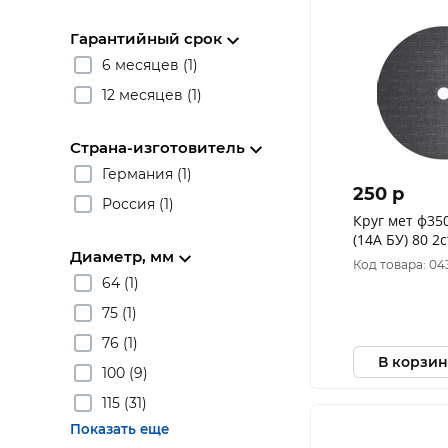
Гарантийный срок
6 месяцев (1)
12 месяцев (1)
Страна-изготовитель
Германия (1)
250 p
Россия (1)
Круг мет ф350*3,5*
(14А БУ) 80 2ст руч
Диаметр, мм
20шт) D1
Код товара: 04
64 (1)
75 (1)
76 (1)
В корзин
100 (9)
115 (31)
Показать еще