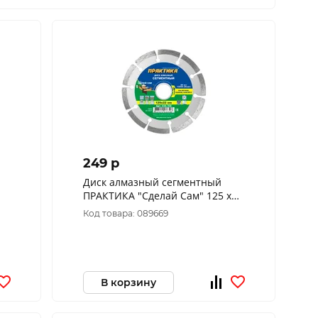
249 p
Диск алмазный сегментный
ПРАКТИКА "Сделай Сам" 125 х
22 мм (1 шт.) 036-308
Код товара: 089669
В корзину