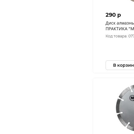
290 p
Диск алмазн
ПРАКТИКА "Ма
(1 шт.) короб
Код товара: 07
В корзин