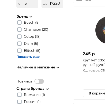
от
до
Бренд
Bosch (8)
Champion (20)
Cutop (18)
Diam (5)
Elitech (5)
245 p
Показать еще
Круг мет ф355х3
ручн. (2 ручн
Наличие в магазине
(D11003552535
Код товара: 03
Новинки
Страна бренда
В корзин
Германия (1)
Россия (1)