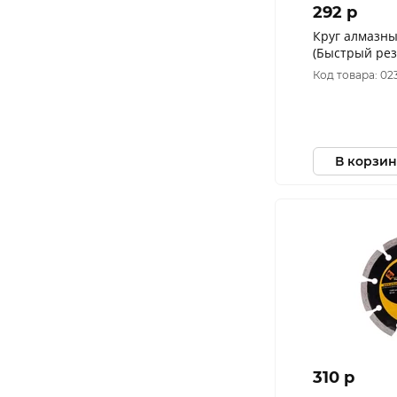
292 p
Круг алмазны
(Быстрый рез
"МОS-DIST" 
Код товара: 02
В корзин
310 p