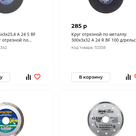
285 p
х3х25,4 A 24 S BF
Круг отрезной по металлу
г отрезной по
300х3х32 A 24 R BF 100 д/рельс
AMI (уп. 25шт)
ручн. L TSUNAMI
8342
Код товара: 112358
5400
у
В корзину