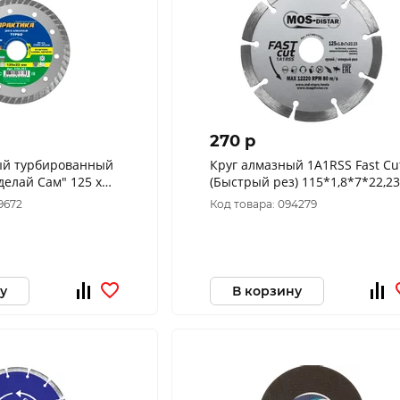
270 p
ый турбированный
Круг алмазный 1A1RSS Fast Cu
елай Сам" 125 х
(Быстрый рез) 115*1,8*7*22,23
 036-353
"МОS-DISTAR"
9672
Код товара: 094279
у
В корзину