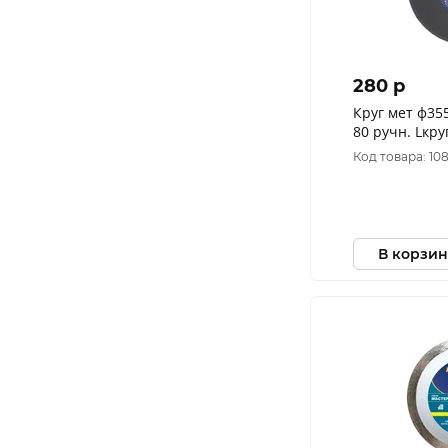
280 p
Круг мет ф355
80 ручн. Lкру
металлу TSUN
Код товара: 10
D1610355312
В корзин