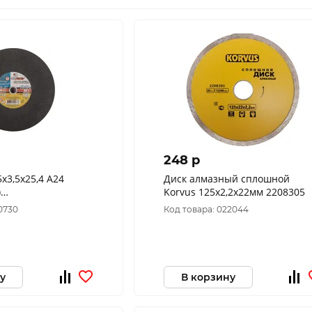
248 p
,5х25,4 А24
Диск алмазный сплошной
)
Korvus 125х2,2х22мм 2208305
010) (уп. 20шт)
0730
Код товара: 022044
у
В корзину