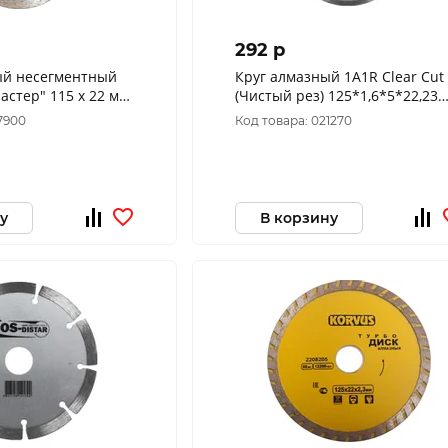
292 p
ый несегментный
Круг алмазный 1A1R Clear Cut
стер" 115 х 22 мм
(Чистый рез) 125*1,6*5*22,23
ка 030-610
"МОS-DISTAR" 1843
7900
Код товара: 021270
у
В корзину