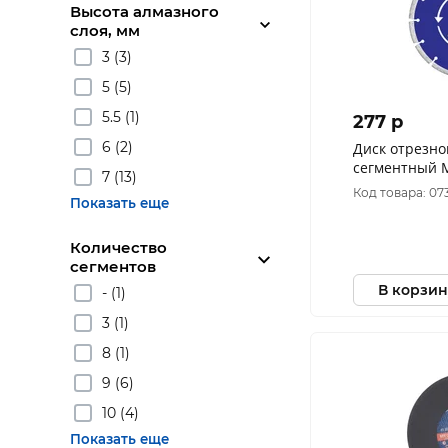
Высота алмазного
слоя, мм
3 (3)
5 (5)
5.5 (1)
277 p
6 (2)
Диск отрезн
сегментный M
7 (13)
влажная резка) 125х1,9х7,0
Код товара: 07
Показать еще
мм 37212М
Количество
сегментов
В корзин
- (1)
3 (1)
8 (1)
9 (6)
10 (4)
Показать еще