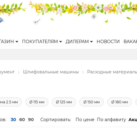
ГАЗИН
ПОКУПАТЕЛЯМ
ДИЛЕРАМ
НОВОСТИ
ВАКА
румент
Шлифовальные машины
Расходные материал
на 2.5 мм
Ø 115 мм
Ø 125 мм
Ø 150 мм
Ø 180 мм
ов:
30
60
90
Сортировать:
По цене
По алфавиту
Ак