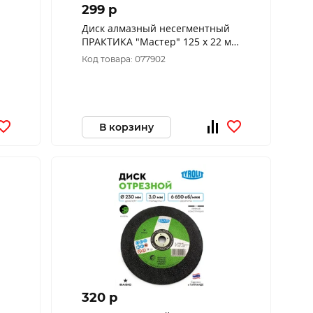
299 p
Диск алмазный несегментный
ПРАКТИКА "Мастер" 125 х 22 мм
(1 шт.) коробка 030-627
Код товара: 077902
В корзину
320 p