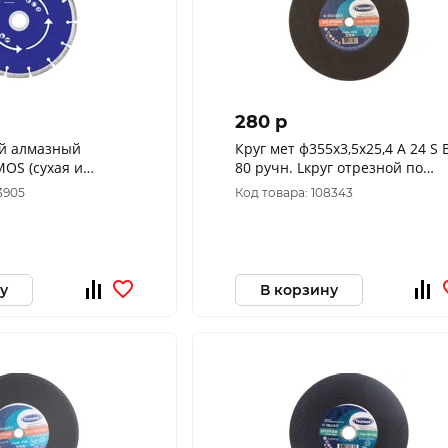
280 p
ой алмазный
Круг мет ф355х3,5х25,4 A 24 S 
OS (сухая и
80 ручн. Lкруг отрезной по
х22,2
металлу TSUNAMI (уп. 20шт)
3905
Код товара: 108343
у
В корзину