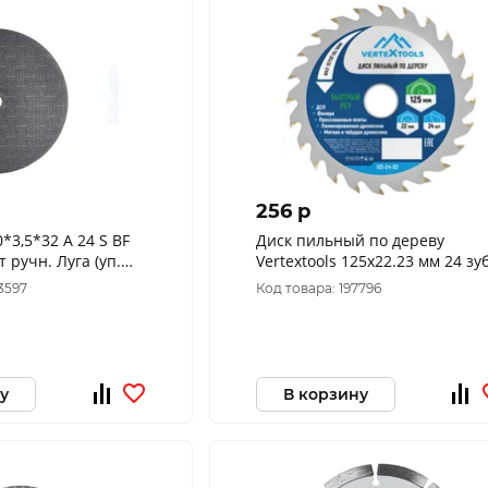
256 p
32 A 24 S BF
Диск пильный по дереву
н. Луга (уп.
Vertextools 125х22.23 мм 
1003503235010
3597
Код товара: 197796
у
В корзину