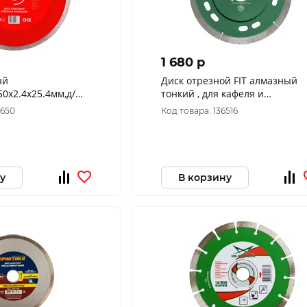
1 680 p
ый
Диск отрезной FIT алмазный
0х2.4х25.4мм,д/
тонкий , для кафеля и
CH 1110.006900
керамогранита, 125х1,1х8,0х22
3650
Код товара: 136516
/37448
у
В корзину