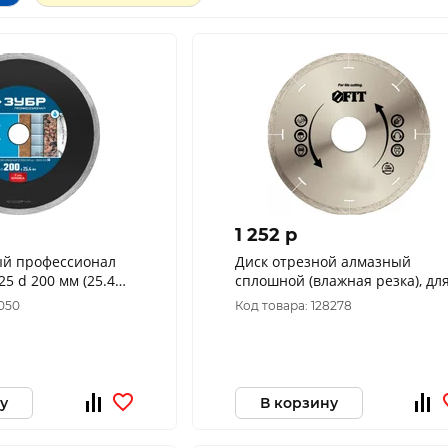
1 252 p
ый профессионал
Диск отрезной алмазный
5 d 200 мм (25.4
сплошной (влажная резка), дл
, 36655-200_z02
работы с кафелем,
4050
Код товара: 128278
115х1,2х5,0х22,2 мм 37442
у
В корзину