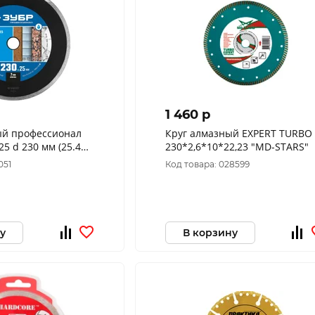
1 460 p
ый профессионал
Круг алмазный EXPERT TURBO
230*2,6*10*22,23 "MD-STARS"
, 36655-230_z02
051
Код товара: 028599
у
В корзину