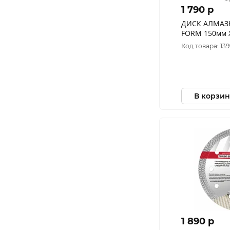
1 790 p
ДИСК АЛМАЗ
FORM 150мм X
СЕГМЕНТ ПО 
Код товара: 13
ТРОТУАРНОЙ
АРМИРОВАН
В корзин
1 890 p