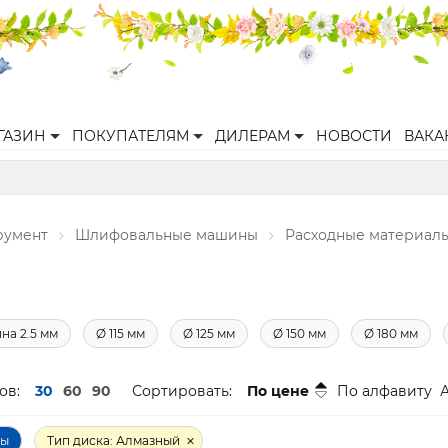
ГАЗИН
ПОКУПАТЕЛЯМ
ДИЛЕРАМ
НОВОСТИ
ВАКА
румент
Шлифовальные машины
Расходные материал
на 2.5 мм
Ø 115 мм
Ø 125 мм
Ø 150 мм
Ø 180 мм
ов:
30
60
90
Сортировать:
По цене
По алфавиту
ры
Тип диска: Алмазный