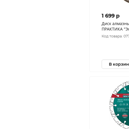
1 699 p
Диск алмазн
ПРАКТИКА "Э
керамогранит"
Код товара: 07
(1 шт.) короб
В корзин