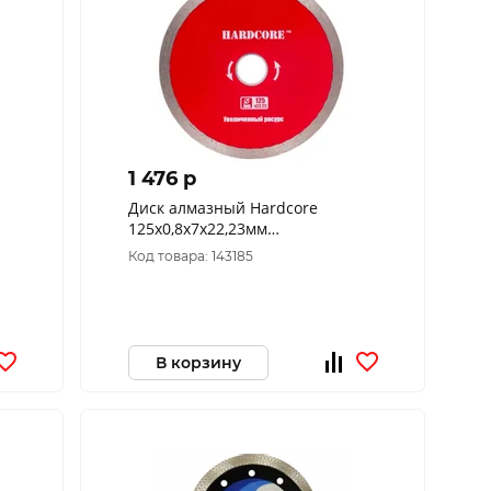
1 476 p
Диск алмазный Hardcore
125х0,8х7х22,23мм
Керамогранит, сух.и мок.рез,
Код товара: 143185
Ультратонкий 0,8 Hot pressed
В корзину