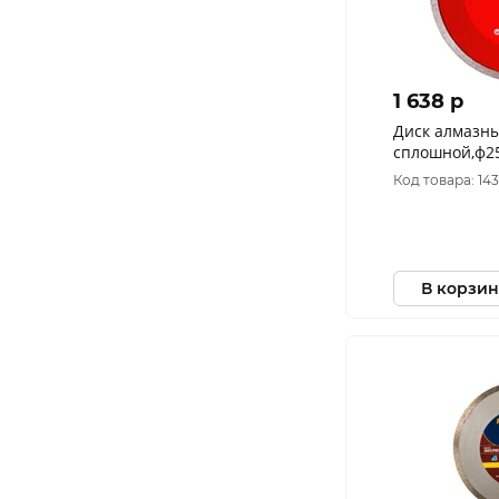
1 638 p
Диск алмазн
сплошной,ф25
плитки ELITE
Код товара: 14
В корзин