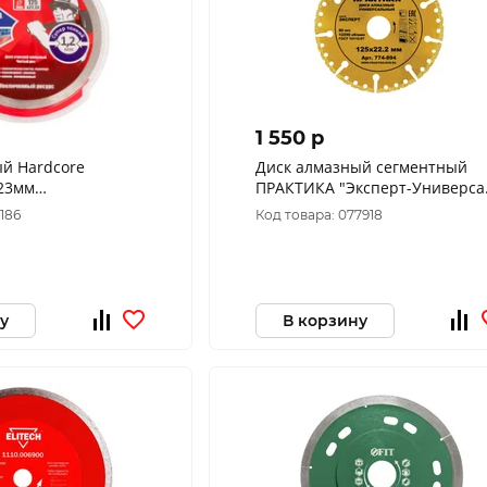
1 550 p
core
Диск алмазный сегментный
,23мм
ПРАКТИКА "Эксперт-Универса
 сух.и мок.рез,
125 х 22 мм, сегмент 10мм (1 ш
3186
Код товара: 077918
 1,0 Hot pressed
774-894
у
В корзину