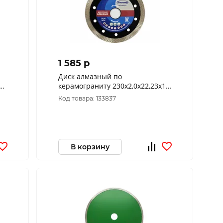
1 585 p
Диск алмазный по
л"
керамограниту 230х2,0х22,23х10
т.)
Тонкий горячего прессования
Код товара: 133837
TSUNAMI
В корзину