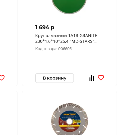
1 694 p
Круг алмазный 1A1R GRANITE
230*1,6*10*25,4 "MD-STARS"
,2
1489
Код товара: 006605
В корзину