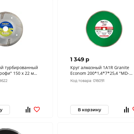
1 349 p
ый турбированный
Круг алмазный 1A1R Granite
офи" 150 х 22 мм,
Econom 200*1,4*7*25,4 "МD-
(1 шт.) 030-801
DISTAR" 4514
8622
Код товара: 016091
у
В корзину