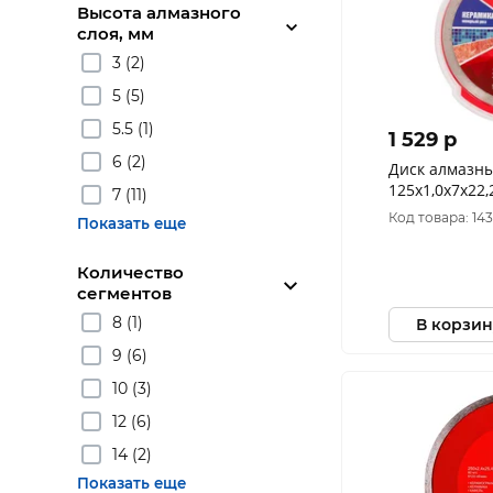
Высота алмазного
слоя, мм
3 (2)
5 (5)
5.5 (1)
1 529 p
6 (2)
Диск алмазный Hard
125х1,0х7х22
7 (11)
Керамогранит,
Код товара: 14
Показать еще
Ультратонкий
Количество
сегментов
8 (1)
В корзин
9 (6)
10 (3)
12 (6)
14 (2)
Показать еще