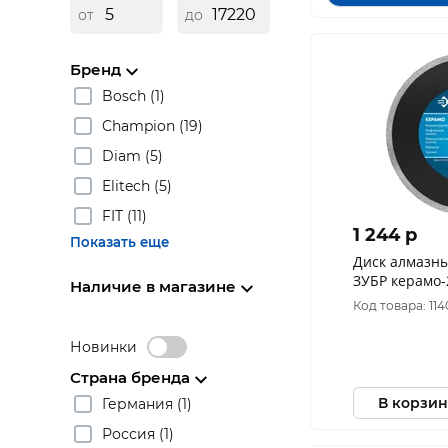
от
до
Бренд
Bosch (1)
Champion (19)
Diam (5)
Elitech (5)
FIT (11)
1 244 p
Показать еще
Диск алмазн
ЗУБР керамо-2
Наличие в магазине
мм, 7х2.2 мм)
Код товара: 11
Новинки
Страна бренда
В корзин
Германия (1)
Россия (1)