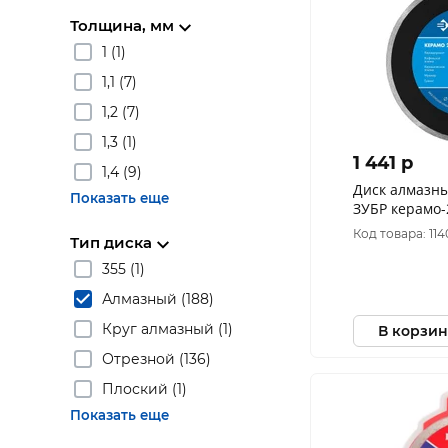
Толщина, мм
1 (1)
1,1 (7)
1,2 (7)
1,3 (1)
1 441 p
1,4 (9)
Диск алмазн
Показать еще
ЗУБР керамо-25 d 230 мм (25.4
мм, 7х2.4 мм)
Код товара: 114
Тип диска
355 (1)
Алмазный (188)
Круг алмазный (1)
В корзин
Отрезной (136)
Плоский (1)
Показать еще