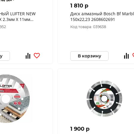
1 810 p
НЫЙ LUFTER NEW
Диск алмазный Bosch Bf Marb
 2.3мм Х 11мм
150x22,23 2608602691
ГРАНИТУ,
9952
Код товара: 039638
 ПЛИТКЕ,
у
В корзину
1 900 p