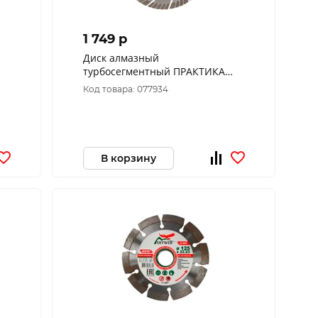
1 749 p
Диск алмазный
турбосегментный ПРАКТИКА
"Эксперт-бетон" 150 х 22 мм,
Код товара: 077934
сегмент 10мм (1 шт.) 030-771
В корзину