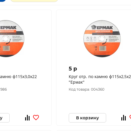
5 p
115х3,0х22
Круг отр. по камню ф115х2,5х22
"Ермак"
1986
Код товара: 004360
у
В корзину