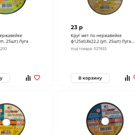
23 p
нержавейке
Круг мет по нержавейке
уп. 25шт) Луга
ф125х0,8х22,2 (уп. 25шт) Луга
D11401252208000
6200
Код товара: 027635
у
В корзину