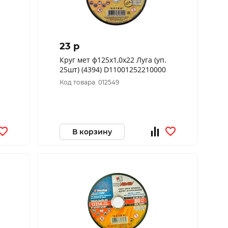
23 p
Круг мет ф125х1,0х22 Луга (уп.
25шт) (4394) D11001252210000
Код товара: 012549
В корзину