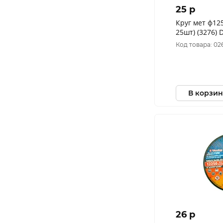
25 p
Круг мет ф125
2
Код товара: 02
В корзин
26 p