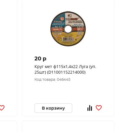
20 p
Круг мет ф115х1,4х22 Луга (уп.
25шт) (D11001152214000)
Код товара: 046445
В корзину