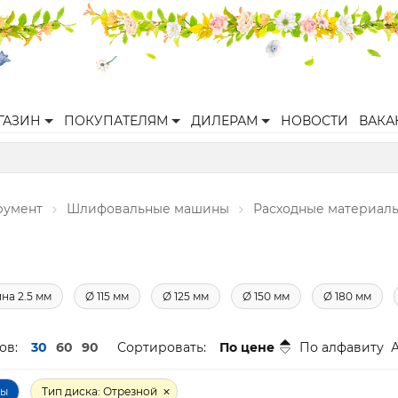
ГАЗИН
ПОКУПАТЕЛЯМ
ДИЛЕРАМ
НОВОСТИ
ВАКА
румент
Шлифовальные машины
Расходные материал
на 2.5 мм
Ø 115 мм
Ø 125 мм
Ø 150 мм
Ø 180 мм
ов:
30
60
90
Сортировать:
По цене
По алфавиту
ры
Тип диска: Отрезной