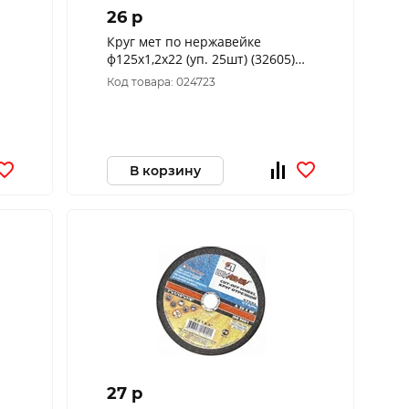
26 p
Круг мет по нержавейке
ф125х1,2х22 (уп. 25шт) (32605)
Луга D11401252212000
Код товара: 024723
В корзину
27 p