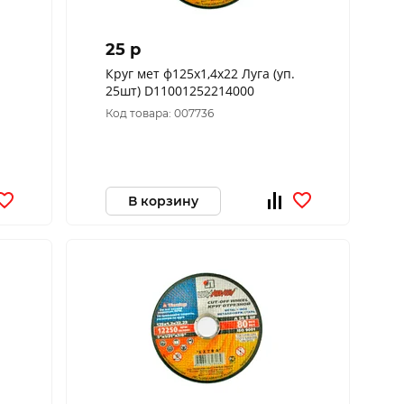
25 p
Круг мет ф125х1,4х22 Луга (уп.
25шт) D11001252214000
Код товара: 007736
В корзину