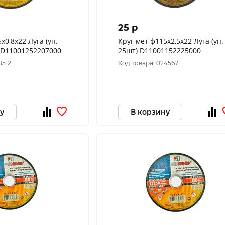
25 p
х0,8х22 Луга (уп.
Круг мет ф115х2,5х22 Луга (уп.
25шт) (15964) D11001252207000
25шт) D11001152225000
8512
Код товара: 024567
у
В корзину