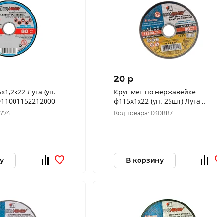
20 p
,2х22 Луга (уп.
Круг мет по нержавейке
5шт) (3186) D11001152212000
ф115х1х22 (уп. 25шт) Луга
D11401152210000
4774
Код товара: 030887
у
В корзину