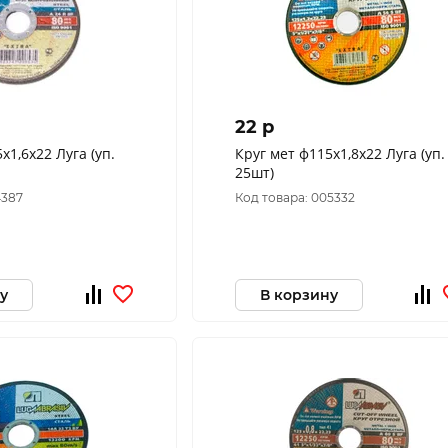
22 p
,6х22 Луга (уп.
Круг мет ф115х1,8х22 Луга (уп.
25шт)
4387
Код товара: 005332
у
В корзину