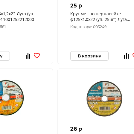
25 p
х1,2х22 Луга (уп.
Круг мет по нержавейке
5шт) (3276) D11001252212000
ф125х1,0х22 (уп. 25шт) Луга
D11401252210000
6181
Код товара: 003249
у
В корзину
26 p