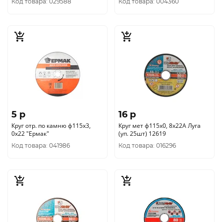
Код товара: 029588
Код товара: 004360
5 p
16 p
Круг отр. по камню ф115х3,
Круг мет ф115х0, 8х22А Луга
0х22 "Ермак"
(уп. 25шт) 12619
Код товара: 041986
Код товара: 016296