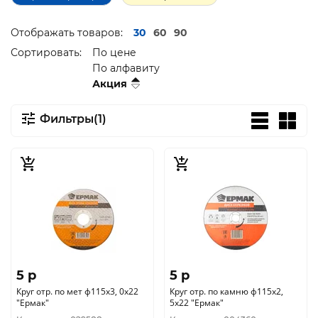
Отображать товаров:
30
60
90
Сортировать:
По цене
По алфавиту
Акция
Фильтры(1)
5 p
5 p
Круг отр. по мет ф115х3, 0х22
Круг отр. по камню ф115х2,
"Ермак"
5х22 "Ермак"