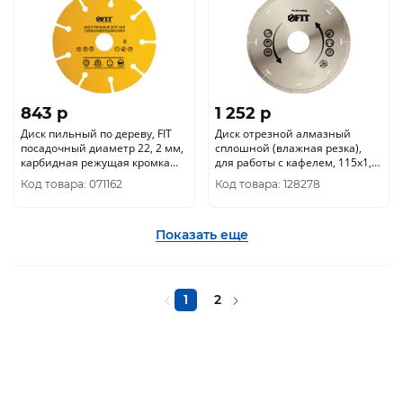
843 p
1 252 p
Диск пильный по дереву, FIT
Диск отрезной алмазный
посадочный диаметр 22, 2 мм,
сплошной (влажная резка),
карбидная режущая кромка
для работы с кафелем, 115х1,
115 мм 37641
2х5, 0х22, 2 мм 37442
Код товара: 071162
Код товара: 128278
Показать еще
1
2