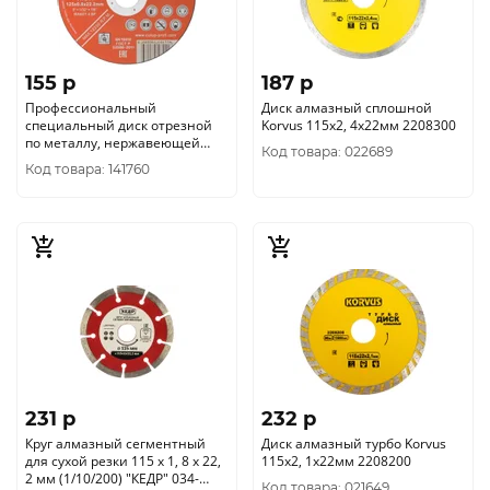
155 p
187 p
Профессиональный
Диск алмазный сплошной
специальный диск отрезной
Korvus 115х2, 4х22мм 2208300
по металлу, нержавеющей
Код товара: 022689
стали и алюминию Cutop
Код товара: 141760
Special, Т
231 p
232 p
Круг алмазный сегментный
Диск алмазный турбо Korvus
для сухой резки 115 х 1, 8 х 22,
115х2, 1х22мм 2208200
2 мм (1/10/200) "КЕДР" 034-
Код товара: 021649