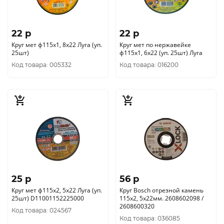
22 p
22 p
Круг мет ф115х1, 8х22 Луга (уп.
Круг мет по нержавейке
25шт)
ф115х1, 6х22 (уп. 25шт) Луга
Код товара: 005332
Код товара: 016200
25 p
56 p
Круг мет ф115х2, 5х22 Луга (уп.
Круг Bosch отрезной камень
25шт) D11001152225000
115x2, 5х22мм. 2608602098 /
2608600320
Код товара: 024567
Код товара: 036085