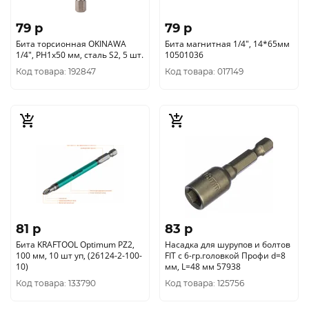
79 p
79 p
Бита торсионная OKINAWA
Бита магнитная 1/4", 14*65мм
1/4", PH1x50 мм, сталь S2, 5 шт.
10501036
Код товара: 192847
Код товара: 017149
81 p
83 p
Бита KRAFTOOL Optimum PZ2,
Насадка для шурупов и болтов
100 мм, 10 шт уп, (26124-2-100-
FIT с 6-гр.головкой Профи d=8
10)
мм, L=48 мм 57938
Код товара: 133790
Код товара: 125756