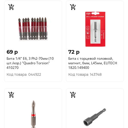
69 p
72 p
Бита 1/4" E6, 3 Ph2-70мм (10
Бита с торцевой головкой,
шт./кор.) "Quadro Torsion"
магнит, 6мм, L45мм, ELITECH
410270
1820.149400
Код товара: 044922
Код товара: 143748