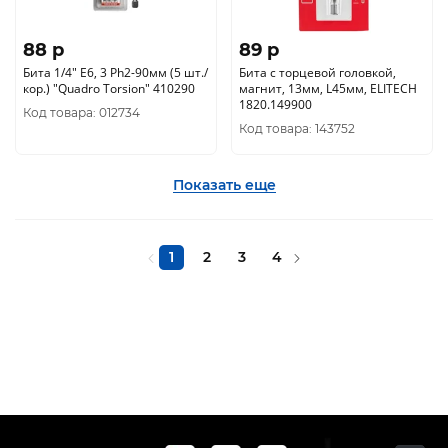
88 p
89 p
Бита 1/4" E6, 3 Ph2-90мм (5 шт./
Бита с торцевой головкой,
кор.) "Quadro Torsion" 410290
магнит, 13мм, L45мм, ELITECH
1820.149900
Код товара: 012734
Код товара: 143752
Показать еще
1
2
3
4