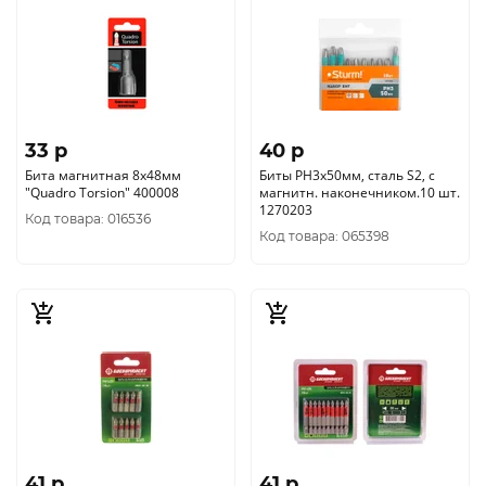
33 p
40 p
Бита магнитная 8х48мм
Биты PH3х50мм, сталь S2, с
"Quadro Torsion" 400008
магнитн. наконечником.10 шт.
1270203
Код товара: 016536
Код товара: 065398
41 p
41 p