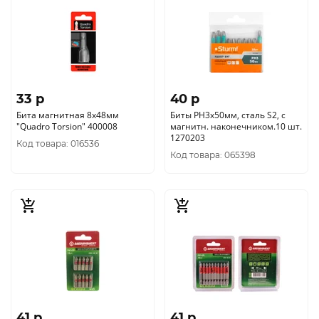
33 p
40 p
Бита магнитная 8х48мм
Биты PH3х50мм, сталь S2, с
"Quadro Torsion" 400008
магнитн. наконечником.10 шт.
1270203
Код товара: 016536
Код товара: 065398
41 p
41 p