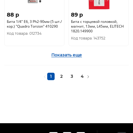
88 p
89 p
Бита 1/4" E6, 3 Ph2-90мм (5 шт./
Бита с торцевой головкой,
кор.) "Quadro Torsion" 410290
магнит, 13мм, L45мм, ELITECH
1820.149900
Код товара: 012734
Код товара: 143752
Показать еще
1
2
3
4