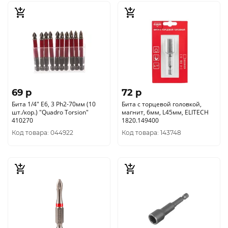
69 p
72 p
Бита 1/4" E6, 3 Ph2-70мм (10
Бита с торцевой головкой,
шт./кор.) "Quadro Torsion"
магнит, 6мм, L45мм, ELITECH
410270
1820.149400
Код товара: 044922
Код товара: 143748