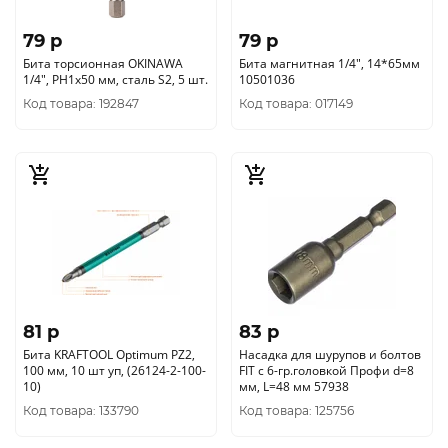
79 p
79 p
Бита торсионная OKINAWA
Бита магнитная 1/4", 14*65мм
1/4", PH1x50 мм, сталь S2, 5 шт.
10501036
Код товара: 192847
Код товара: 017149
81 p
83 p
Бита KRAFTOOL Optimum PZ2,
Насадка для шурупов и болтов
100 мм, 10 шт уп, (26124-2-100-
FIT с 6-гр.головкой Профи d=8
10)
мм, L=48 мм 57938
Код товара: 133790
Код товара: 125756